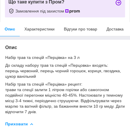
Що таке купити з Пром?
Замовлення під захистом
Опис
Характеристики
Відгуки про товар
Доставка
Опис
Набір трав та спецій «Перцівка» на 3 л
До складу набору трав та спецій «Перцовка» входять:
перець червоний, перець чорний горошок, кориця, гвоздика,
цукор ванільний
Набір трав та спецій «Перцівка» рецепт:
трави та спеції залити 1 літром горілки або самогоном
подвійної перегонки міцністю 40-45%. Настоювати у темному
місці 3-4 тижні, періодично струшуючи. Відфільтрувати через
марлю та ватний фільтр, за бажанням внести 10 гр меду. Дати
відпочити 7 днів.
Приховати