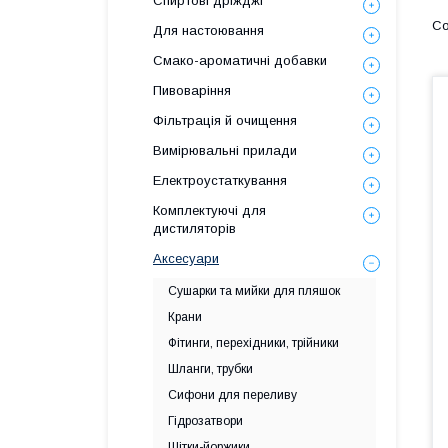
Спиртові дріжджі
Для настоювання
Смако-ароматичні добавки
Пивоваріння
Фільтрація й очищення
Вимірювальні прилади
Електроустаткування
Комплектуючі для
дистиляторів
Аксесуари
Сушарки та мийки для пляшок
Крани
Фітинги, перехідники, трійники
Шланги, трубки
Сифони для переливу
Гідрозатвори
Щітки-йоржики