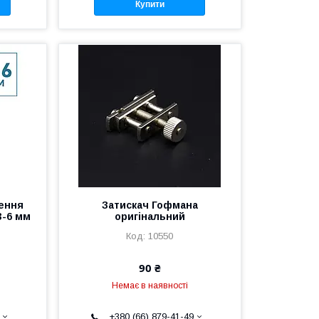
Купити
ення
Затискач Гофмана
3-6 мм
оригінальний
10550
90 ₴
Немає в наявності
+380 (66) 879-41-49