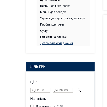
Вирви, ковшики, совки
Млини для солоду
Укупорщики для пробок, штопори
Пробки, ковпачки
Сургуч
Етикетки на пляшки
Допоміжне обладнання
ФІЛЬТРИ
Ціна
Наявність
В наявності
15