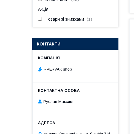
Акція
Товари зі знижками
1
КОНТАКТИ
«PERVAK shop»
Руслан Максим
вулиця Краснопільська, 9, офіс 316,