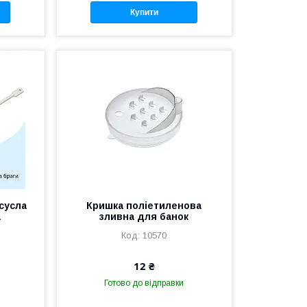
Купити
сусла
Кришка поліетиленова
а
зливна для банок
10570
12 ₴
Готово до відправки