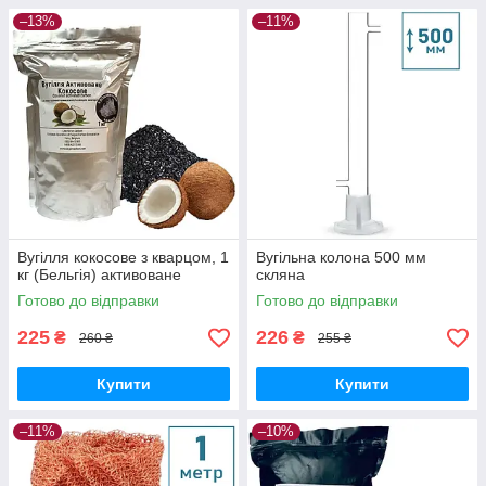
–13%
–11%
Вугілля кокосове з кварцом, 1
Вугільна колона 500 мм
кг (Бельгія) активоване
скляна
Готово до відправки
Готово до відправки
225
226
₴
₴
260 ₴
255 ₴
Купити
Купити
–11%
–10%