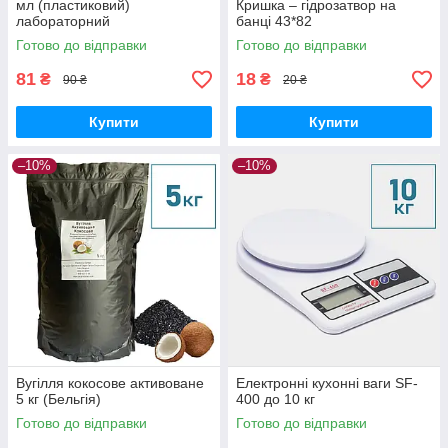
мл (пластиковий)
Кришка – гідрозатвор на
лабораторний
банці 43*82
Готово до відправки
Готово до відправки
81
18
₴
₴
90 ₴
20 ₴
Купити
Купити
–10%
–10%
Вугілля кокосове активоване
Електронні кухонні ваги SF-
5 кг (Бельгія)
400 до 10 кг
Готово до відправки
Готово до відправки