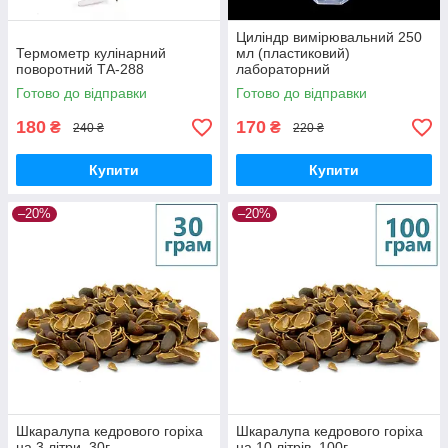
Циліндр вимірювальний 250
Термометр кулінарний
мл (пластиковий)
поворотний ТА-288
лабораторний
Готово до відправки
Готово до відправки
180
170
₴
₴
240 ₴
220 ₴
Купити
Купити
–20%
–20%
Шкаралупа кедрового горіха
Шкаралупа кедрового горіха
на 3 літри, 30г
на 10 літрів, 100г