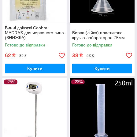
Винні дріжджі Coobra
MADRAS для червоного вина
Вирва (лійка) пластикова
(ЗНИЖКА)
кругла лабораторна 75мм
Готово до відправки
Готово до відправки
62
38
₴
₴
89 ₴
53 ₴
Купити
Купити
–25%
–23%