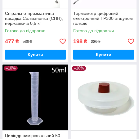
Спірально-призматична
Термометр цифровий
насадка Селіваненка (СПН),
електронний TP300 зі щупом
нержавіюча 0,5 кг
голкою
Готово до відправки
Готово до відправки
477
198
₴
₴
530 ₴
220 ₴
Купити
Купити
–10%
–10%
Циліндр вимірювальний 50