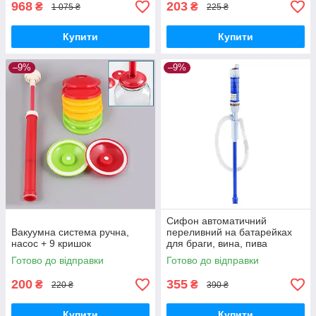
968
203
₴
₴
1 075 ₴
225 ₴
Купити
Купити
–9%
–9%
Сифон автоматичний
Вакуумна система ручна,
переливний на батарейках
насос + 9 кришок
для браги, вина, пива
Готово до відправки
Готово до відправки
200
355
₴
₴
220 ₴
390 ₴
Купити
Купити