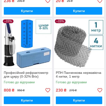
236
20
₴
₴
295 ₴
25 ₴
Купити
Купити
–15%
–15%
Професійний рефрактометр
РПН Панченкова нержавіюча
для цукру (0-32% Brix)
4 нитки, 1 метр
Готово до відправки
Готово до відправки
808
230
₴
₴
950 ₴
270 ₴
Купити
Купити