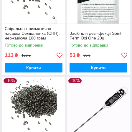
Спірально-призматична
насадка Селіваненка (СПН),
Засіб для дезінфекції Spirit
нержавіюча 100 грам
Ferm Oxi One 20g
Готово до відправки
Готово до відправки
113
53
₴
₴
126 ₴
59 ₴
Купити
Купити
–10%
–10%