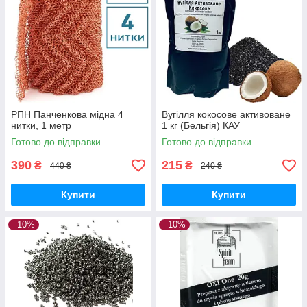
РПН Панченкова мідна 4
Вугілля кокосове активоване
нитки, 1 метр
1 кг (Бельгія) КАУ
Готово до відправки
Готово до відправки
390
215
₴
₴
440 ₴
240 ₴
Купити
Купити
–10%
–10%