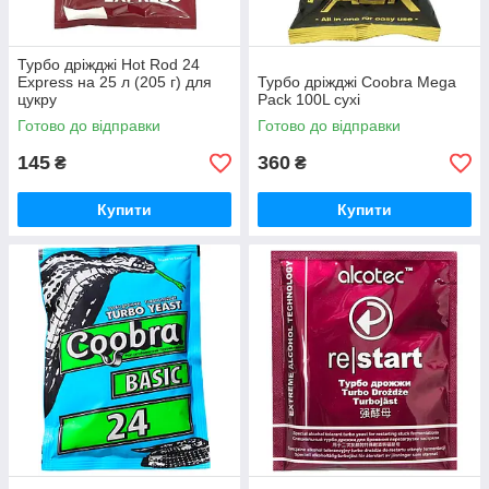
Турбо дріжджі Hot Rod 24
Express на 25 л (205 г) для
Турбо дріжджі Coobra Mega
цукру
Pack 100L сухі
Готово до відправки
Готово до відправки
145
360
₴
₴
Купити
Купити