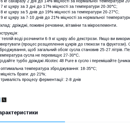
 6 кг сахаразу 2 дні до 14% міцності за нормальної температури 20
 7 кг цукру за 3 дні до 17% міцності за температури 20-30°С;
 8 кг цукру за 5 днів до 19% міцності за температури 20-27°С;
 9 кг цукру за 7-10 днів до 21% міцності за нормальної температур
клад: дріжджі, поживні речовини, вітаміни та мікроелементи.
нструкція:
 теплій воді розчинити 6-9 кг цукру або декстрози. Якщо ви викор
нвертувати (процес розщеплення цукрів до глюкози та фруктози).
броджування, щоб загальний обсяг сусла становив 25-27 літрів. 
емпература сусла не перевищує 27-30°С.
одайте турбо дріжджі Alcotec 48 Pure в сусло і перемішайте (уник
 оптимальна температура зброджування: 18-35°C;
 міцність браги: до 21%;
 тривалість процесу ферментації: 2-8 днів
арактеристики