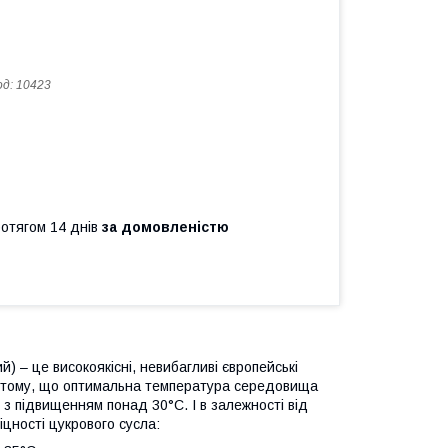
од:
10423
ротягом 14 днів
за домовленістю
й) – це високоякісні, невибагливі європейські
и тому, що оптимальна температура середовища
 з підвищенням понад 30°С. І в залежності від
іцності цукрового сусла: