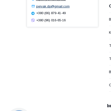
pervak.dp@gmail.com
+380 (66) 879-41-49
В
+380 (96) 016-65-16
К
Т
Т
В
І