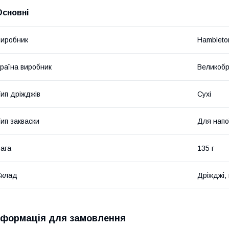
Основні
иробник
Hambleto
раїна виробник
Великобр
ип дріжджів
Сухі
ип закваски
Для напо
ага
135 г
Склад
Дріжджі, 
нформація для замовлення