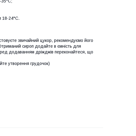
-35°С;
и 18-24°С.
истовуєте звичайний цукор, рекомендуємо його
 Отриманий сироп додайте в ємність для
Перед додаванням дріжджів переконайтеся, що
айте утворення грудочок)