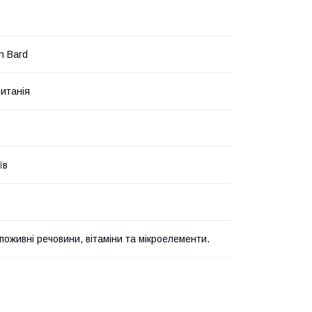
n Bard
итанія
їв
поживні речовини, вітаміни та мікроелементи.