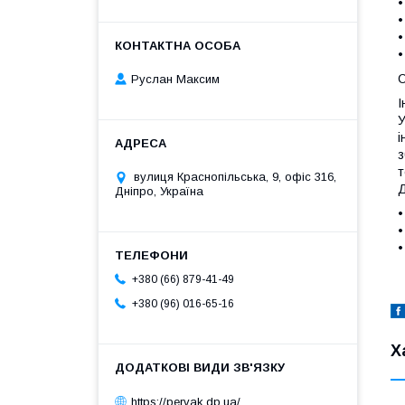
•
•
•
•
С
Руслан Максим
І
У
і
з
т
вулиця Краснопільська, 9, офіс 316,
Д
Дніпро, Україна
•
•
•
+380 (66) 879-41-49
+380 (96) 016-65-16
Х
https://pervak.dp.ua/