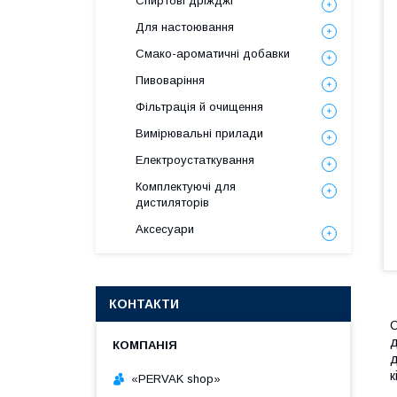
Спиртові дріжджі
Для настоювання
Смако-ароматичні добавки
Пивоваріння
Фільтрація й очищення
Вимірювальні прилади
Електроустаткування
Комплектуючі для
дистиляторів
Аксесуари
КОНТАКТИ
С
д
д
к
«PERVAK shop»