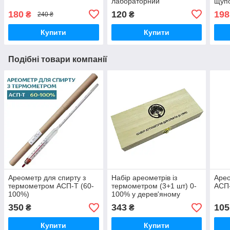
лабораторний
щуп
180
120
198
₴
₴
240 ₴
Купити
Купити
Подібні товари компанії
Ареометр для спирту з
Набір ареометрів із
Арео
термометром АСП-Т (60-
термометром (3+1 шт) 0-
АСП-
100%)
100% у дерев'яному
футлярі
350
343
105
₴
₴
Купити
Купити