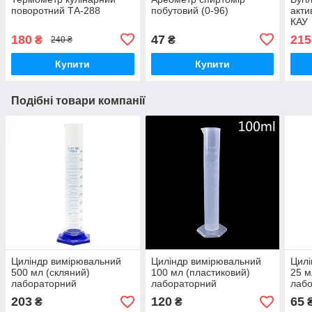
поворотний ТА-288
побутовий (0-96)
акти
КАУ
180
47
215
₴
₴
240 ₴
Купити
Купити
Подібні товари компанії
Циліндр вимірювальний
Циліндр вимірювальний
Цилі
500 мл (скляний)
100 мл (пластиковий)
25 м
лабораторний
лабораторний
лаб
203
120
65
₴
₴