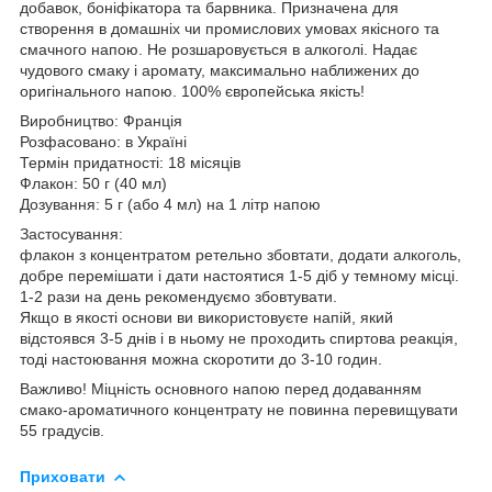
добавок, боніфікатора та барвника. Призначена для
створення в домашніх чи промислових умовах якісного та
смачного напою. Не розшаровується в алкоголі. Надає
чудового смаку і аромату, максимально наближених до
оригінального напою. 100% європейська якість!
Виробництво: Франція
Розфасовано: в Україні
Термін придатності: 18 місяців
Флакон: 50 г (40 мл)
Дозування: 5 г (або 4 мл) на 1 літр напою
Застосування:
флакон з концентратом ретельно збовтати, додати алкоголь,
добре перемішати і дати настоятися 1-5 діб у темному місці.
1-2 рази на день рекомендуємо збовтувати.
Якщо в якості основи ви використовуєте напій, який
відстоявся 3-5 днів і в ньому не проходить спиртова реакція,
тоді настоювання можна скоротити до 3-10 годин.
Важливо! Міцність основного напою перед додаванням
смако-ароматичного концентрату не повинна перевищувати
55 градусів.
Приховати