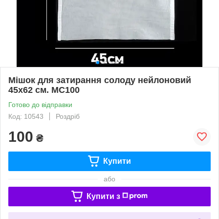
Мішок для затирання солоду нейлоновий
45х62 см. МС100
Готово до відправки
Код: 10543
Роздріб
100
₴
Купити
або
Купити з