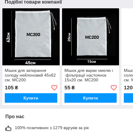
Подібні товари компанії
Мішок для затирання
Мішок для варки хмелю і
Мішо
солоду нейлоновий 45х62
фільтрації настоянок
соло
см. МС200
15х20 см. МС200
см.
105
55
120
₴
₴
Купити
Купити
Про нас
100% позитивних з 1279 відгуків за рік