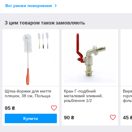
Всі умови повернення
З цим товаром також замовляють
Щітка-йоржик для миття
Кран Г-подібний
Вирв
пляшок, 38 см, Польща
металевий зливний,
горл
різьблення 1/2
філь
95
₴
90
45
₴
Купити