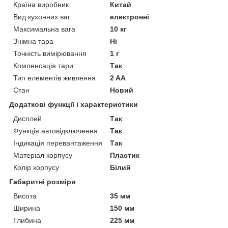
Країна виробник
Китай
Вид кухонних ваг
електронні
Максимальна вага
10 кг
Знімна тара
Ні
Точність вимірювання
1 г
Компенсація тари
Так
Тип елементів живлення
2 AA
Стан
Новий
Додаткові функції і характеристики
Дисплей
Так
Функція автовідключення
Так
Індикація перевантаження
Так
Матеріал корпусу
Пластик
Колір корпусу
Білий
Габаритні розміри
Висота
35 мм
Ширина
150 мм
Глибина
225 мм