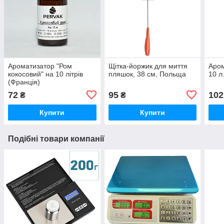
Ароматизатор "Ром
Щітка-йоржик для миття
Аром
кокосовий" на 10 літрів
пляшок, 38 см, Польща
10 л
(Франція)
72
95
102
₴
₴
Купити
Купити
Подібні товари компанії