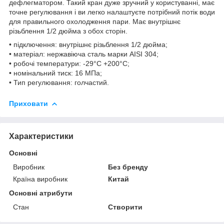
дефлегматором. Такий кран дуже зручний у користуванні, має
точне регулювання і ви легко налаштуєте потрібний потік води
для правильного охолодження пари. Має внутрішнє
різьблення 1/2 дюйма з обох сторін.
• підключення: внутрішнє різьблення 1/2 дюйма;
• матеріал: нержавіюча сталь марки AISI 304;
• робочі температури: -29°С +200°С;
• номінальний тиск: 16 МПа;
• Тип регулювання: голчастий.
Приховати
Характеристики
Основні
Виробник
Без бренду
Країна виробник
Китай
Основні атрибути
Стан
Створити