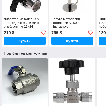
Дивертор металевий з
Папуга металевий
Цилі
перехідником 7,9 мм з
настільний V100 з
100 
різьбленням 22х24
підставкою
лаб
210
795
120
₴
₴
Купити
Купити
Подібні товари компанії