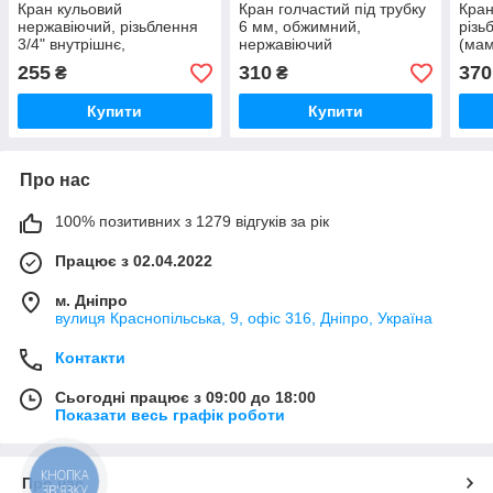
Кран кульовий
Кран голчастий під трубку
Кран
нержавіючий, різьблення
6 мм, обжимний,
різь
3/4" внутрішнє,
нержавіючий
(мам
двоскладовий
255
310
370
₴
₴
Купити
Купити
Про нас
100% позитивних з 1279 відгуків за рік
Працює з 02.04.2022
м. Дніпро
вулиця Краснопільська, 9, офіс 316, Дніпро, Україна
Контакти
Сьогодні працює з 09:00 до 18:00
Показати весь графік роботи
КНОПКА
Про нас
ЗВ'ЯЗКУ