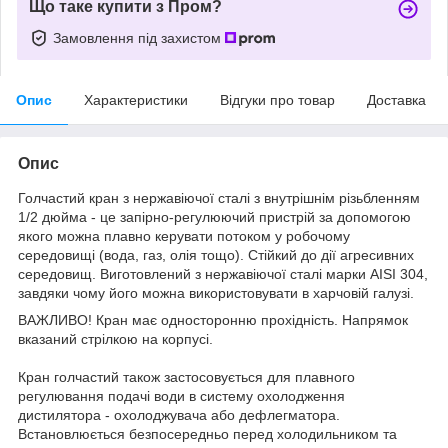
Що таке купити з Пром?
Замовлення під захистом
Опис
Характеристики
Відгуки про товар
Доставка
Опис
Голчастий кран з нержавіючої сталі з внутрішнім різьбленням
1/2 дюйма - це запірно-регулюючий пристрій за допомогою
якого можна плавно керувати потоком у робочому
середовищі (вода, газ, олія тощо). Стійкий до дії агресивних
середовищ. Виготовлений з нержавіючої сталі марки AISI 304,
завдяки чому його можна використовувати в харчовій галузі.
ВАЖЛИВО! Кран має односторонню прохідність. Напрямок
вказаний стрілкою на корпусі.
Кран голчастий також застосовується для плавного
регулювання подачі води в систему охолодження
дистилятора - охолоджувача або дефлегматора.
Встановлюється безпосередньо перед холодильником та