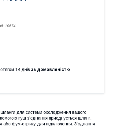
од:
10674
ротягом 14 днів
за домовленістю
и шланги для системи охолодження вашого
опомогою пуш з'єднання приєднується шланг.
чя або фум-стрічку для підключення. З'єднання