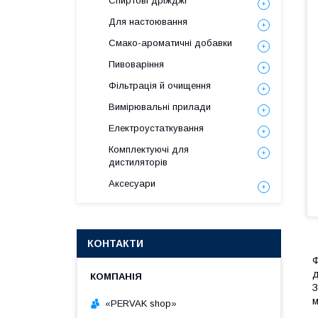
Спиртові дріжджі
Для настоювання
Смако-ароматичні добавки
Пивоваріння
Фільтрація й очищення
Вимірювальні прилади
Електроустаткування
Комплектуючі для
дистиляторів
Аксесуари
КОНТАКТИ
Ф
д
З
м
«PERVAK shop»