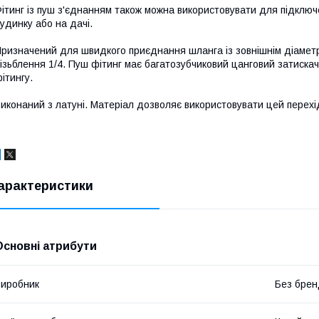
ітинг із пуш з'єднанням також можна використовувати для підключ
удинку або на дачі.
ризначений для швидкого приєднання шланга із зовнішнім діаметро
ізьблення 1/4. Пуш фітинг має багатозубчиковий цанговий затискач
ітингу.
иконаний з латуні. Матеріал дозволяє використовувати цей перехі
арактеристики
Основні атрибути
иробник
Без брен