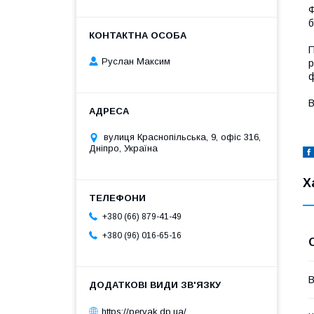
Ф
б
П
Руслан Максим
р
ф
В
вулиця Краснопільська, 9, офіс 316,
Дніпро, Україна
Х
+380 (66) 879-41-49
+380 (96) 016-65-16
В
https://pervak.dp.ua/