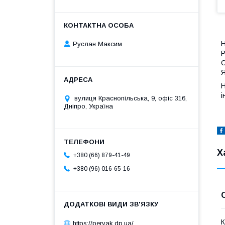
Н
Руслан Максим
Р
С
Я
Н
і
вулиця Краснопільська, 9, офіс 316,
Дніпро, Україна
Х
+380 (66) 879-41-49
+380 (96) 016-65-16
К
https://pervak.dp.ua/