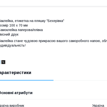
аклейка, етикетка на пляшку "Бехерівка"
озмір 100 х 70 мм
амоклейка паперова/плівка
кісний друк
аклейка стане чудовою прикрасою вашого саморобного напою, обла
ндивідуальність!
арактеристики
Основні атрибути
раїна виробник
Україна