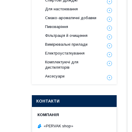
Спиртові дріжджі
Для настоювання
Смако-ароматичні добавки
Пивоваріння
Фільтрація й очищення
Вимірювальні прилади
Електроустаткування
Комплектуючі для
дистиляторів
Аксесуари
КОНТАКТИ
«PERVAK shop»