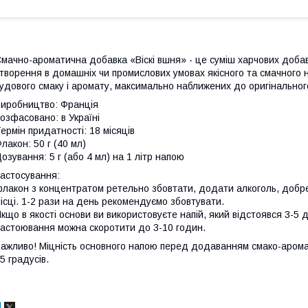
мачно-ароматична добавка «Віскі вшня» - це суміш харчових доба
творення в домашніх чи промислових умовах якісного та смачного 
удового смаку і аромату, максимально наближених до оригінальног
иробництво: Франція
озфасовано: в Україні
ермін придатності: 18 місяців
лакон: 50 г (40 мл)
озування: 5 г (або 4 мл) на 1 літр напою
астосування:
лакон з концентратом ретельно збовтати, додати алкоголь, добре
ісці. 1-2 рази на день рекомендуємо збовтувати.
кщо в якості основи ви використовуєте напій, який відстоявся 3-5 д
астоювання можна скоротити до 3-10 годин.
ажливо! Міцність основного напою перед додаванням смако-аром
5 градусів.