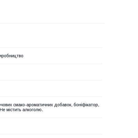
иробництво
рчових смако-ароматичних добавок, боніфікатор,
 Не містить алкоголю.