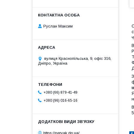
С
Руслан Максим
с
ч
В
Р
Т
вулиця Краснопільська, 9, офіс 316,
Ф
Дніпро, Україна
Д
З
ф
м
+380 (66) 879-41-49
Я
н
+380 (96) 016-65-16
В
5
https://pervak.dp.ua/