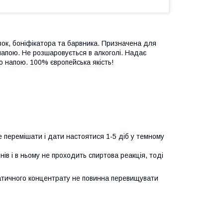
вок, боніфікатора та барвника. Призначена для
напою. Не розшаровується в алкоголі. Надає
о напою. 100% європейська якість!
 перемішати і дати настоятися 1-5 діб у темному
нів і в ньому не проходить спиртова реакція, тоді
атичного концентрату не повинна перевищувати