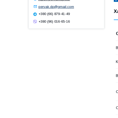
pervak.dp@gmail.com
Х
+380 (66) 879-41-49
+380 (96) 016-65-16
В
К
В
О