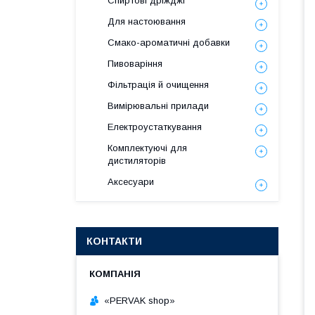
Спиртові дріжджі
Для настоювання
Смако-ароматичні добавки
Пивоваріння
Фільтрація й очищення
Вимірювальні прилади
Електроустаткування
Комплектуючі для
дистиляторів
Аксесуари
КОНТАКТИ
«PERVAK shop»