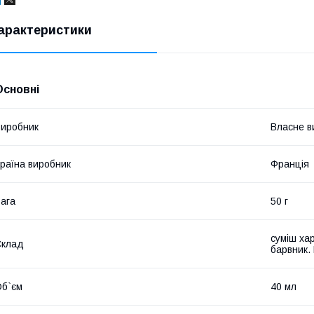
арактеристики
Основні
иробник
Власне в
раїна виробник
Франція
ага
50 г
суміш ха
Склад
барвник.
б`єм
40 мл