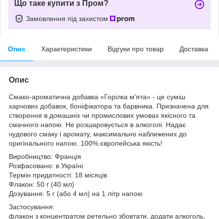
Що таке купити з Пром?
Замовлення під захистом
Опис
Характеристики
Відгуки про товар
Доставка
Опис
Смако-ароматична добавка «Горілка м'ята» - це суміш
харчових добавок, боніфікатора та барвника. Призначена для
створення в домашніх чи промислових умовах якісного та
смачного напою. Не розшаровується в алкоголі. Надає
чудового смаку і аромату, максимально наближених до
оригінального напою. 100% європейська якість!
Виробництво: Франція
Розфасовано: в Україні
Термін придатності: 18 місяців
Флакон: 50 г (40 мл)
Дозування: 5 г (або 4 мл) на 1 літр напою
Застосування:
флакон з концентратом ретельно збовтати, додати алкоголь,