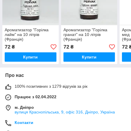
Ароматизатор "Горілка
Ароматизатор "Горілка
Аром
лайм" на 10 літрів
гранат" на 10 літрів
мед 
(Франція)
(Франція)
(Фра
72
72
72
₴
₴
Купити
Купити
Про нас
100% позитивних з 1279 відгуків за рік
Працює з 02.04.2022
м. Дніпро
вулиця Краснопільська, 9, офіс 316, Дніпро, Україна
Контакти