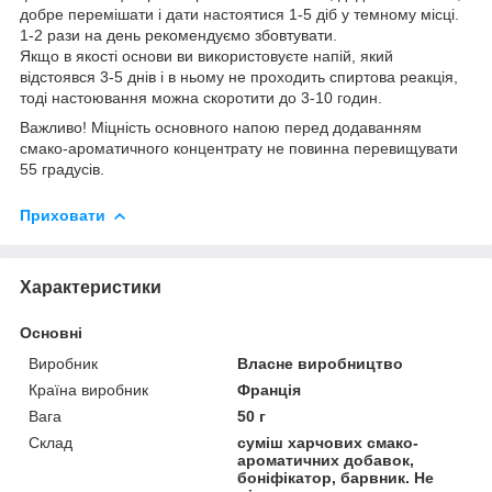
добре перемішати і дати настоятися 1-5 діб у темному місці.
1-2 рази на день рекомендуємо збовтувати.
Якщо в якості основи ви використовуєте напій, який
відстоявся 3-5 днів і в ньому не проходить спиртова реакція,
тоді настоювання можна скоротити до 3-10 годин.
Важливо! Міцність основного напою перед додаванням
смако-ароматичного концентрату не повинна перевищувати
55 градусів.
Приховати
Характеристики
Основні
Виробник
Власне виробництво
Країна виробник
Франція
Вага
50 г
Склад
суміш харчових смако-
ароматичних добавок,
боніфікатор, барвник. Не