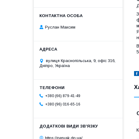
Д
З
ф
м
Руслан Максим
Я
н
В
5
вулиця Краснопільська, 9, офіс 316,
Дніпро, Україна
Х
+380 (66) 879-41-49
+380 (96) 016-65-16
К
https://pervak.dp.ua/