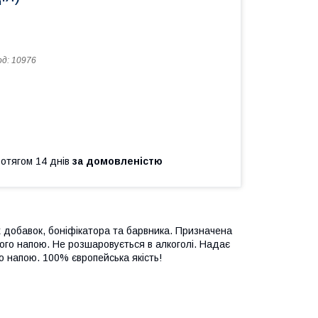
од:
10976
ротягом 14 днів
за домовленістю
 добавок, боніфікатора та барвника. Призначена
ого напою. Не розшаровується в алкоголі. Надає
о напою. 100% європейська якість!