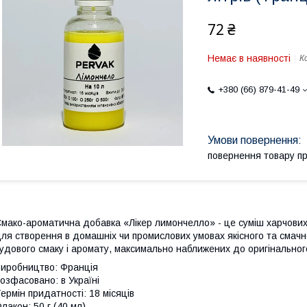
72 ₴
Немає в наявності
К
+380 (66) 879-41-49
повернення товару п
мако-ароматична добавка «Лікер лимончелло» - це суміш харчових
ля створення в домашніх чи промислових умовах якісного та смачн
удового смаку і аромату, максимально наближених до оригінальног
иробництво: Франція
озфасовано: в Україні
ермін придатності: 18 місяців
лакон: 50 г (40 мл)