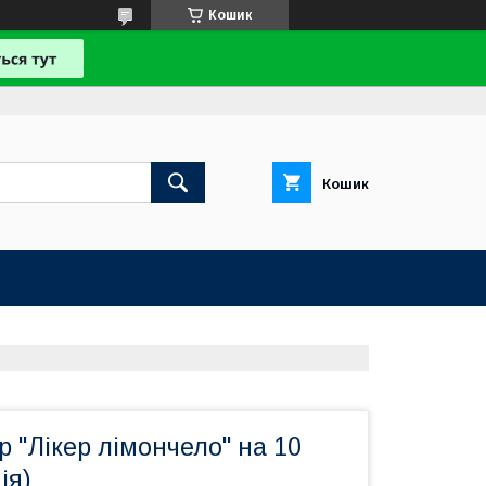
Кошик
Кошик
 "Лікер лімончело" на 10
ія)