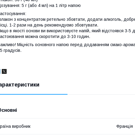
озування: 5 г (або 4 мл) на 1 літр напою
астосування:
лакон з концентратом ретельно збовтати, додати алкоголь, добре
ісці. 1-2 рази на день рекомендуємо збовтувати.
кщо в якості основи ви використовуєте напій, який відстоявся 3-5 д
астоювання можна скоротити до 3-10 годин.
ажливо! Міцність основного напою перед додаванням смако-аром
5 градусів.
арактеристики
Основні
раїна виробник
Франція