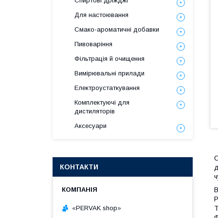
Спиртові дріжджі
Для настоювання
Смако-ароматичні добавки
Пивоваріння
Фільтрація й очищення
Вимірювальні прилади
Електроустаткування
Комплектуючі для
дистиляторів
Аксесуари
С
КОНТАКТИ
д
ч
В
Р
«PERVAK shop»
Т
Ф