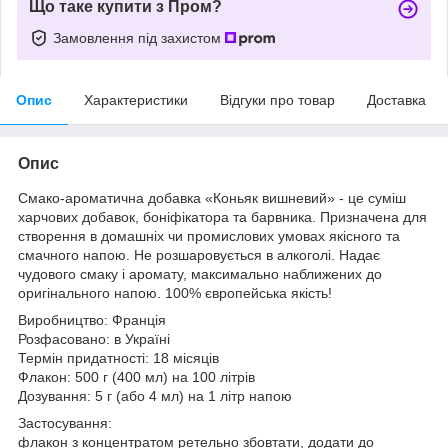
Що таке купити з Пром?
Замовлення під захистом
Опис
Характеристики
Відгуки про товар
Доставка
Опис
Смако-ароматична добавка «Коньяк вишневий» - це суміш
харчових добавок, боніфікатора та барвника. Призначена для
створення в домашніх чи промислових умовах якісного та
смачного напою. Не розшаровується в алкоголі. Надає
чудового смаку і аромату, максимально наближених до
оригінального напою. 100% європейська якість!
Виробництво: Франція
Розфасовано: в Україні
Термін придатності: 18 місяців
Флакон: 500 г (400 мл) на 100 літрів
Дозування: 5 г (або 4 мл) на 1 літр напою
Застосування:
флакон з концентратом ретельно збовтати, додати до