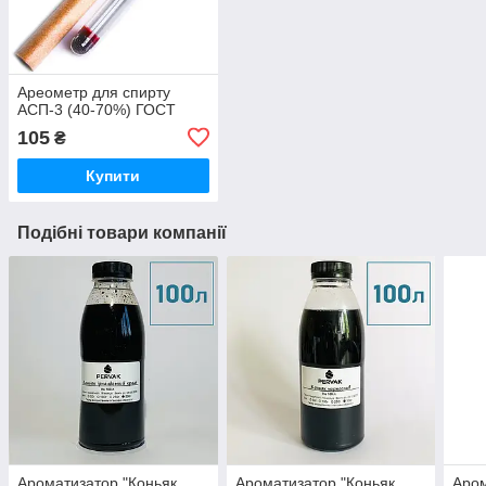
Ареометр для спирту
АСП-3 (40-70%) ГОСТ
105
₴
Купити
Подібні товари компанії
Ароматизатор "Коньяк
Ароматизатор "Коньяк
Аром