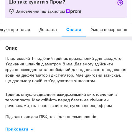
Що таке купити з Пром?
Замовлення під захистом
ідгуки про товар
Доставка
Оплата
Умови повернення
Опис
Пластиковий Т-подібний трійник призначений для швидкого
з'єднання шлангів діаметром 8 мм. Дає змогу здійснити
зручне розведення та необхідний для одночасного подавання
води на дефлегматор і дистилятор. Має цанговий затискач,
що дає змогу надійно з'єднуватися зі шлангом.
Трійник із пуш-з'єднанням швидкознімний виготовлений із
термопласту. Має стійкість перед багатьма хімічними
речовинами, включно з спиртом, вуглеводнею, ефіром.
Підходить як для ПВХ, так і для пневмошлангів.
Приховати