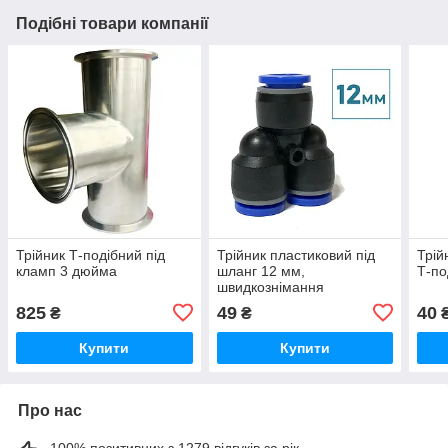
Подібні товари компанії
Трійник Т-подібний під
Трійник пластиковий під
Трій
кламп 3 дюйма
шланг 12 мм,
Т-по
швидкознімання
825
49
40
₴
₴
Купити
Купити
Про нас
100% позитивних з 1279 відгуків за рік