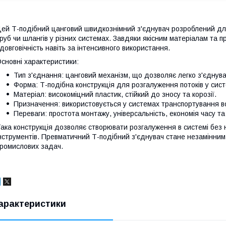
ей Т-подібний цанговий швидкознімний з'єднувач розроблений для
руб чи шлангів у різних системах. Завдяки якісним матеріалам та пр
 довговічність навіть за інтенсивного використання.
сновні характеристики:
Тип з'єднання: цанговий механізм, що дозволяє легко з'єднув
Форма: Т-подібна конструкція для розгалуження потоків у сист
Матеріал: високоміцний пластик, стійкий до зносу та корозії.
Призначення: використовується у системах транспортування во
Переваги: простота монтажу, універсальність, економія часу та
ака конструкція дозволяє створювати розгалуження в системі без
нструментів. Превматичний Т-подібний з'єднувач стане незамінним 
ромислових задач.
арактеристики