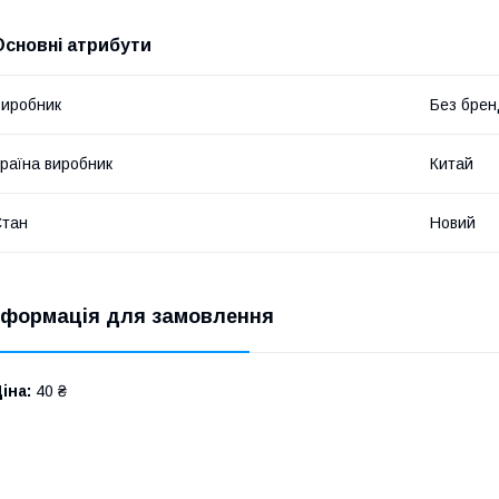
Основні атрибути
иробник
Без брен
раїна виробник
Китай
Стан
Новий
нформація для замовлення
іна:
40 ₴