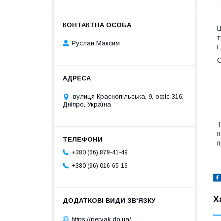
Ц
т
Руслан Максим
і
О
вулиця Краснопільська, 9, офіс 316,
Дніпро, Україна
Т
і
п
+380 (66) 879-41-49
+380 (96) 016-65-16
Х
https://pervak.dp.ua/