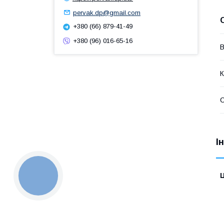
pervak.dp@gmail.com
+380 (66) 879-41-49
+380 (96) 016-65-16
В
К
І
Ц
КНОПКА
ЗВ'ЯЗКУ