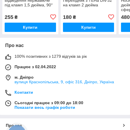
Відведення нержавіюче
Перехідник з ТЕНа DN-32
Носи
під кламп 1,5 дюйма, 90°
на кламп 2 дюйма
дюйм
сфе
255
180
480
₴
₴
Купити
Купити
Про нас
100% позитивних з 1279 відгуків за рік
Працює з 02.04.2022
м. Дніпро
вулиця Краснопільська, 9, офіс 316, Дніпро, Україна
Контакти
Сьогодні працює з 09:00 до 18:00
Показати весь графік роботи
Про нас