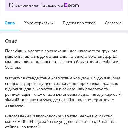
Замовлення під захистом
Опис
Характеристики
Відгуки про товар
Доставка
Опис
Перехідник-адаптер призначений для швидкого та зручного
кріплення шлангів до обладнання. З одного боку штуцер 10
мм типу ялинка для шланга, з іншого боку затискна спідниця
50.5 мм.
Фіксується стандартним кламповим хомутом 1.5 дюйми. Має
спеціальну проточку для встановлення прокладки. Ідеально
підходить для використання в самогонних апаратах та
ректифікаційних колонах з кламповим з'єднанням, у харчовій,
хімічній та інших галузях, де потрібно надійне герметичне
з'єднання.
Виготовлений із високоякісної харчової нержавіючої сталі
марки AISI 304, що забезпечує довговічність, надійність та
стійкість до корозії.