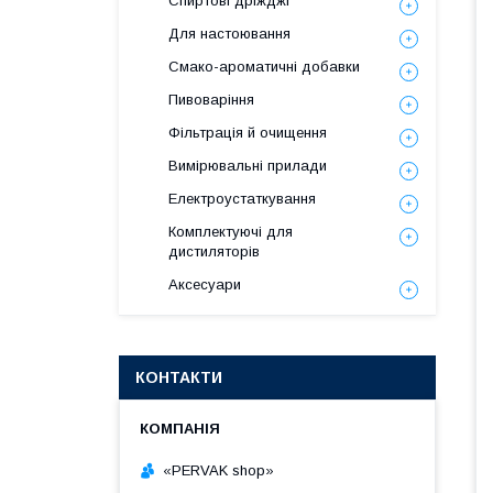
Спиртові дріжджі
Для настоювання
Смако-ароматичні добавки
Пивоваріння
Фільтрація й очищення
Вимірювальні прилади
Електроустаткування
Комплектуючі для
дистиляторів
Аксесуари
КОНТАКТИ
«PERVAK shop»