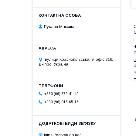
С
Руслан Максим
Є
П
н
с
вулиця Краснопільська, 9, офіс 316,
Щ
Дніпро, Україна
Ч
с
П
+380 (66) 879-41-49
+380 (96) 016-65-16
Я
https://pervak.dp.ua/