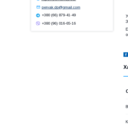
pervak.dp@gmail.com
+380 (66) 879-41-49
У
З
+380 (96) 016-65-16
Е
о
Х
В
К