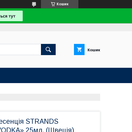
Кошик
Кошик
 есенція STRANDS
ODKA» 25мл. (Швеція)