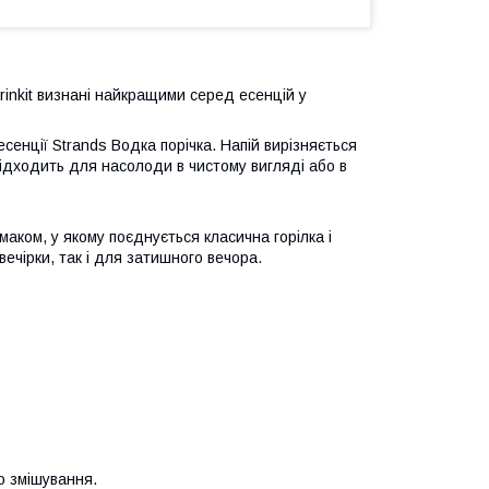
inkit визнані найкращими серед есенцій у
сенції Strands Водка порічка. Напій вирізняється
підходить для насолоди в чистому вигляді або в
маком, у якому поєднується класична горілка і
ечірки, так і для затишного вечора.
о змішування.