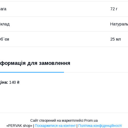
ага
72 г
Склад
Натураль
б`єм
25 мл
нформація для замовлення
іна:
140 ₴
Сайт створений на маркетплейсі
Prom.ua
«PERVAK shop» |
Поскаржитися на контент
|
Політика конфіденційності