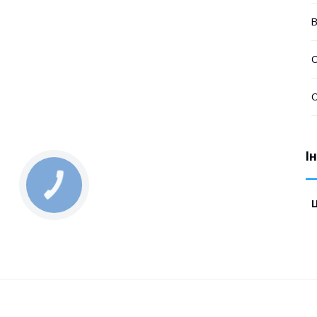
В
О
І
КНОПКА
ЗВ'ЯЗКУ
Ц