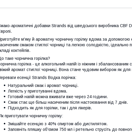
мако-ароматичні добавки Strands від шведського виробника CBF Dr
вропі.
риготуйте м'яку й ароматну чорничну горілку вдома за допомогою е
асиченим смаком стиглої чорниці та легкою солодкістю, ідеально 
кладі коктейлів.
о таке чорнична горілка?
орнична горілка - це алкогольний напій із ніжним і збалансованим с
віжий аромат стиглої чорниці. Вона стане чудовим вибором як для в
ереваги есенції Strands Водка порічка:
Натуральний смак і аромат чорниці.
Легкість у приготуванні вдома.
Готовий напій можна вживати вже через 24 години.
Смак стає ще більш насиченим після настоювання від 7 днів.
Підходить як для горілки, так і для лікерів.
к приготувати чорничну горілку:
Змішайте есенцію з 40% спиртом або дистилятом.
Заповніть пляшку об'ємом 750 мл і ретельно струсіть до повног