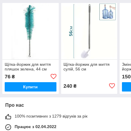
Щітка-йоржик для миття
Щітка-йоржик для миття
Змін
пляшок зелена, 44 см
сулій, 56 см
йор
76
150
₴
240
₴
Купити
Про нас
100% позитивних з 1279 відгуків за рік
Працює з 02.04.2022