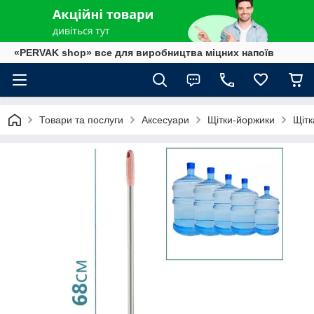
«PERVAK shop» все для виробництва міцних напоїв
Товари та послуги
Аксесуари
Щітки-йоржики
Щітк