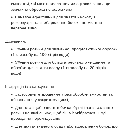
ємностей, які мають кислотний чи оцтовий запах, де
звичайна обробка не ефективна.
Санатон ефективний для зняття нальоту з
резервуарів та знебарвлення бочок, що містили
червоне вино.
Дозування:
1%-вий розчин для звичайної профілактичної обробки
(1 кг засобу на 100 літрів води);
5%-вий розчин для більш агресивного чищення та
обробки для зняття осаду (1 кг засобу на 20 літрів
води).
Інструкція із застосування:
Застосовуйте зрошення у разі обробки ємностей та
обладнання у закритому циклі;
Для того, щоб очистити бочки, бутлі і чани, залиште
розчин на якийсь час, щоб він міг увібратися, іноді
проводячи перемішування​.
Для зняття значного осаду або відновлення бочок, що