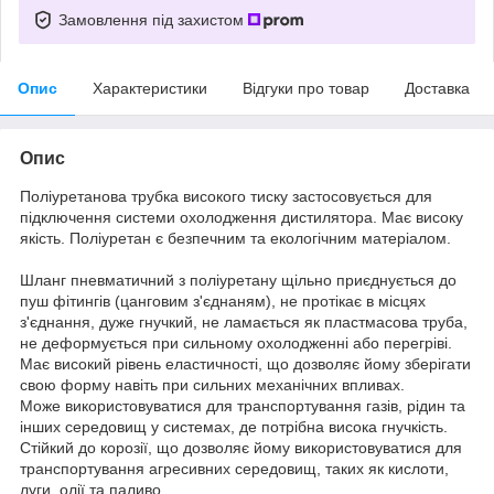
Замовлення під захистом
Опис
Характеристики
Відгуки про товар
Доставка
Опис
Поліуретанова трубка високого тиску застосовується для
підключення системи охолодження дистилятора. Має високу
якість. Поліуретан є безпечним та екологічним матеріалом.
Шланг пневматичний з поліуретану щільно приєднується до
пуш фітингів (цанговим з'єднаням), не протікає в місцях
з'єднання, дуже гнучкий, не ламається як пластмасова труба,
не деформується при сильному охолодженні або перегріві.
Має високий рівень еластичності, що дозволяє йому зберігати
свою форму навіть при сильних механічних впливах.
Може використовуватися для транспортування газів, рідин та
інших середовищ у системах, де потрібна висока гнучкість.
Стійкий до корозії, що дозволяє йому використовуватися для
транспортування агресивних середовищ, таких як кислоти,
луги, олії та паливо.