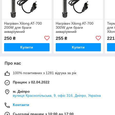
Нагрівач Xilong AT-700
Нагрівач Xilong AT-700
Терм
200W для браги
300W для браги
для 
акваріумний
акваріумний
Xilo
250
255
221
₴
₴
Купити
Купити
Про нас
100% позитивних з 1281 відгука за рік
Працює з 02.04.2022
м. Дніпро
вулиця Краснопільська, 9, офіс 316, Дніпро, Україна
Контакти
Сьогодні працює з 10:00 до 17:00