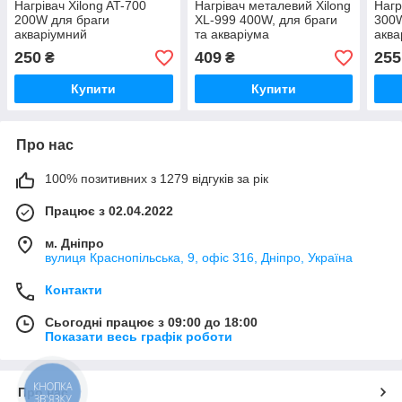
Нагрівач Xilong AT-700
Нагрівач металевий Xilong
Нагр
200W для браги
XL-999 400W, для браги
300W
акваріумний
та акваріума
аква
250
409
255
₴
₴
Купити
Купити
Про нас
100% позитивних з 1279 відгуків за рік
Працює з 02.04.2022
м. Дніпро
вулиця Краснопільська, 9, офіс 316, Дніпро, Україна
Контакти
Сьогодні працює з 09:00 до 18:00
Показати весь графік роботи
КНОПКА
Про нас
ЗВ'ЯЗКУ