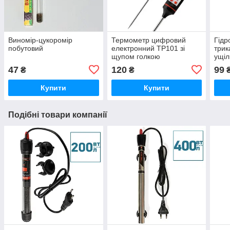
Виномір-цукоромір
Термометр цифровий
Гідр
побутовий
електронний TP101 зі
трик
щупом голкою
ущіл
47
120
99
₴
₴
Купити
Купити
Подібні товари компанії