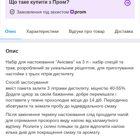
Що таке купити з Пром?
Замовлення під захистом
Опис
Характеристики
Відгуки про товар
Доставка
Опис
Набір для настоювання "Анісівка" на 3 л - набір спецій та
трав, розроблений за унікальним рецептом, для приготування
настойки з трьох літрів дистиляту.
Спосіб застосування:
вміст пакета залити 3 літрами дистиляту, міцністю 40-55%.
Додати цукор за своїм бажанням, добре перемішати і
поставити у темне прохолодне місце до 14 діб. Періодично
збовтувати та знімати пробу до індивідуального смаку.
Після закінчення терміну настоювання слід процідити напій
для отримання прозорого виду напою від каламутного
відтінку. Розлити у скляні пляшки та дати відпочити напою
кілька днів для покращення смаку та аромату.