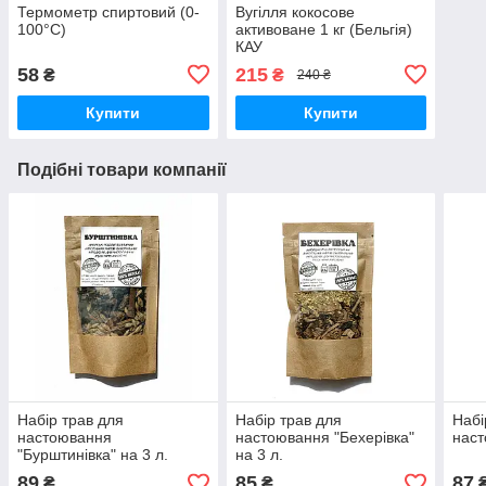
Термометр спиртовий (0-
Вугілля кокосове
100°С)
активоване 1 кг (Бельгія)
КАУ
58
215
₴
₴
240 ₴
Купити
Купити
Подібні товари компанії
Набір трав для
Набір трав для
Набі
настоювання
настоювання "Бехерівка"
наст
"Бурштинівка" на 3 л.
на 3 л.
89
85
87
₴
₴