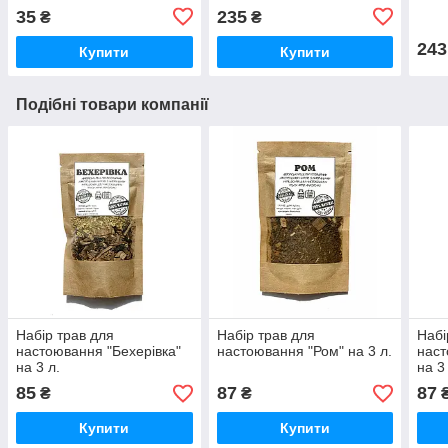
35
235
₴
₴
243
Купити
Купити
Подібні товари компанії
Набір трав для
Набір трав для
Набі
настоювання "Бехерівка"
настоювання "Ром" на 3 л.
нас
на 3 л.
на 3
85
87
87
₴
₴
Купити
Купити