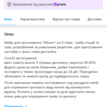
Замовлення під захистом
Опис
Характеристики
Відгуки про товар
Доставка
Опис
Набір для настоювання "Абсент" на 3 літри - набір спецій та
трав, розроблений за унікальним рецептом, для приготування
настойки з трьох літрів дистиляту.
Спосіб застосування:
вміст пакета залити 3 літрами дистиляту, міцністю 40-55%.
Додати цукор за своїм бажанням, добре перемішати і
поставити у темне прохолодне місце до 14 діб. Періодично
збовтувати та знімати пробу до індивідуального смаку.
Після закінчення терміну настоювання слід процідити напій
для отримання прозорого виду напою від каламутного
відтінку. Розлити у скляні пляшки та дати відпочити напою
кілька днів для покращення смаку та аромату.
Приховати