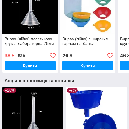
Вирва (лійка) пластикова
Вирва (лійка) з широким
Вирв
кругла лабораторна 75мм
горлом на банку
круг
38
26
46
₴
₴
53 ₴
Купити
Купити
Акційні пропозиції та новинки
–28%
–7%