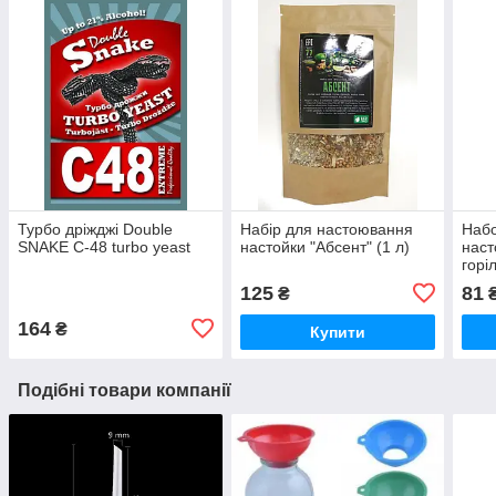
Турбо дріжджі Double
Набір для настоювання
Набо
SNAKE C-48 turbo yeast
настойки "Абсент" (1 л)
наст
горі
125
81
₴
164
₴
Купити
Подібні товари компанії