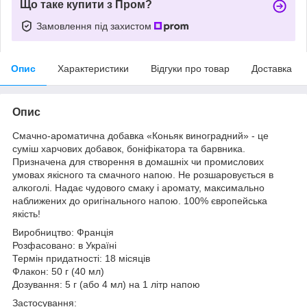
Що таке купити з Пром?
Замовлення під захистом
Опис
Характеристики
Відгуки про товар
Доставка
Опис
Смачно-ароматична добавка «Коньяк виноградний» - це
суміш харчових добавок, боніфікатора та барвника.
Призначена для створення в домашніх чи промислових
умовах якісного та смачного напою. Не розшаровується в
алкоголі. Надає чудового смаку і аромату, максимально
наближених до оригінального напою. 100% європейська
якість!
Виробництво: Франція
Розфасовано: в Україні
Термін придатності: 18 місяців
Флакон: 50 г (40 мл)
Дозування: 5 г (або 4 мл) на 1 літр напою
Застосування: