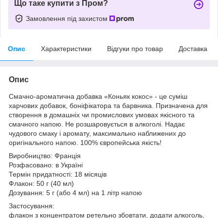
Що таке купити з Пром?
Замовлення під захистом
Опис
Характеристики
Відгуки про товар
Доставка
Опис
Смачно-ароматична добавка «Коньяк кокос» - це суміш
харчових добавок, боніфікатора та барвника. Призначена для
створення в домашніх чи промислових умовах якісного та
смачного напою. Не розшаровується в алкоголі. Надає
чудового смаку і аромату, максимально наближених до
оригінального напою. 100% європейська якість!
Виробництво: Франція
Розфасовано: в Україні
Термін придатності: 18 місяців
Флакон: 50 г (40 мл)
Дозування: 5 г (або 4 мл) на 1 літр напою
Застосування:
флакон з концентратом ретельно збовтати, додати алкоголь,