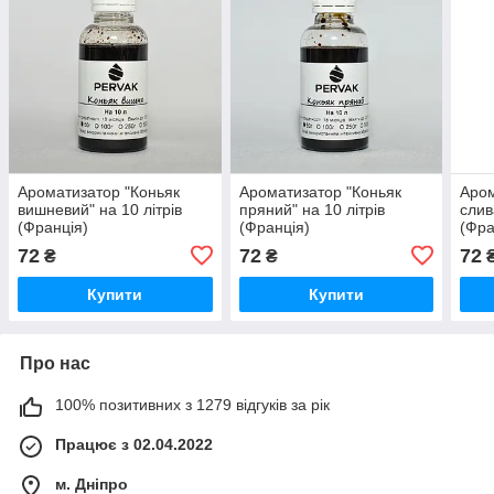
Ароматизатор "Коньяк
Ароматизатор "Коньяк
Аром
вишневий" на 10 літрів
пряний" на 10 літрів
слив
(Франція)
(Франція)
(Фра
72
72
72
₴
₴
Купити
Купити
Про нас
100% позитивних з 1279 відгуків за рік
Працює з 02.04.2022
м. Дніпро