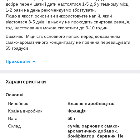
добре перемішати і дати настоятися 1-5 діб у темному місці.
1-2 рази на день рекомендуємо збовтувати.
Якщо в якості основи ви використовуєте напій, який
відстоявся 3-5 днів і в ньому не проходить спиртова реакція,
тоді настоювання можна скоротити до 3-10 годин.
Важливо! Міцність основного напою перед додаванням
смако-ароматичного концентрату не повинна перевищувати
55 градусів.
Приховати
Характеристики
Основні
Виробник
Власне виробництво
Країна виробник
Франція
Вага
50 г
Склад
суміш харчових смако-
ароматичних добавок,
боніфікатор, барвник. Не