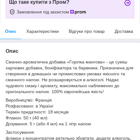
Що таке купити з Пром?
Замовлення під захистом
Опис
Характеристики
Відгуки про товар
Доставка
Опис
Смачно-ароматична добавка «Горілка мангова» - це суміш
харчових добавок, боніфікатора та барвника. Призначена для
створення в домашніх чи промислових умовах якісного та
смачного напою. Не розшаровується в алкоголі. Надає
чудового смаку і аромату, максимально наближених до
оригінального напою. 100% європейська якість!
Виробництво: Франція
Розфасовано: в Україні
Термін придатності: 18 місяців
Флакон: 50 г (40 мл)
Дозування: 5 г (або 4 мл) на 1 літр напою
Застосування:
флакон з концентратом ретельно збовтати, додати алкоголь,