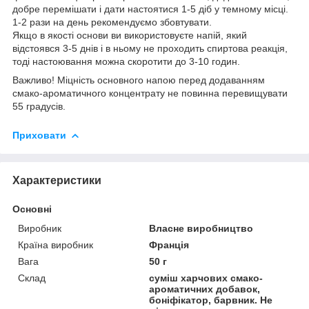
добре перемішати і дати настоятися 1-5 діб у темному місці.
1-2 рази на день рекомендуємо збовтувати.
Якщо в якості основи ви використовуєте напій, який
відстоявся 3-5 днів і в ньому не проходить спиртова реакція,
тоді настоювання можна скоротити до 3-10 годин.
Важливо! Міцність основного напою перед додаванням
смако-ароматичного концентрату не повинна перевищувати
55 градусів.
Приховати
Характеристики
Основні
Виробник
Власне виробництво
Країна виробник
Франція
Вага
50 г
Склад
суміш харчових смако-
ароматичних добавок,
боніфікатор, барвник. Не