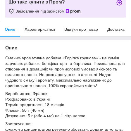
Що таке купити з Пром?
Замовлення під захистом
Опис
Характеристики
Відгуки про товар
Доставка
Опис
Смачно-ароматична добавка «Горілка грушова» - це суміш
харчових добавок, боніфікатора та барвника. Призначена для
створення в домашніх чи промислових умовах якісного та
смачного напою. Не розшаровується в алкоголі. Надає
чудового смаку і аромату, максимально наближених до
оригінального напою. 100% європейська якість!
Виробництво: Франція
Розфасовано: в Україні
Термін придатності: 18 місяців
Флакон: 50 г (40 мл)
Дозування: 5 г (або 4 мл) на 1 літр напою
Застосування:
флакон з концентратом ретельно збовтати, додати алкоголь,