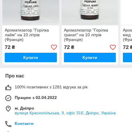
Ароматизатор "Горілка
Ароматизатор "Горілка
Аром
лайм" на 10 літрів
гранат" на 10 літрів
мед 
(Франція)
(Франція)
(Фра
72
72
72
₴
₴
Купити
Купити
Про нас
100% позитивних з 1281 відгука за рік
Працює з 02.04.2022
м. Дніпро
вулиця Краснопільська, 9, офіс 316, Дніпро, Україна
Контакти