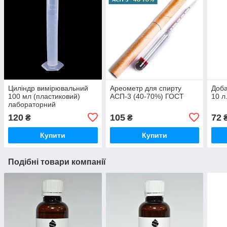
Циліндр вимірювальний
Ареометр для спирту
Доба
100 мл (пластиковий)
АСП-3 (40-70%) ГОСТ
10 л
лабораторний
120
105
72
₴
₴
Купити
Купити
Подібні товари компанії