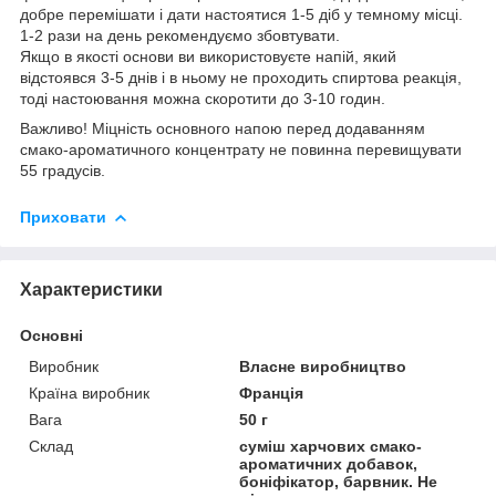
добре перемішати і дати настоятися 1-5 діб у темному місці.
1-2 рази на день рекомендуємо збовтувати.
Якщо в якості основи ви використовуєте напій, який
відстоявся 3-5 днів і в ньому не проходить спиртова реакція,
тоді настоювання можна скоротити до 3-10 годин.
Важливо! Міцність основного напою перед додаванням
смако-ароматичного концентрату не повинна перевищувати
55 градусів.
Приховати
Характеристики
Основні
Виробник
Власне виробництво
Країна виробник
Франція
Вага
50 г
Склад
суміш харчових смако-
ароматичних добавок,
боніфікатор, барвник. Не