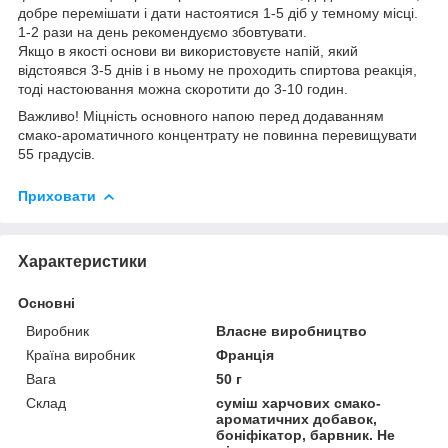
добре перемішати і дати настоятися 1-5 діб у темному місці.
1-2 рази на день рекомендуємо збовтувати.
Якщо в якості основи ви використовуєте напій, який
відстоявся 3-5 днів і в ньому не проходить спиртова реакція,
тоді настоювання можна скоротити до 3-10 годин.
Важливо! Міцність основного напою перед додаванням
смако-ароматичного концентрату не повинна перевищувати
55 градусів.
Приховати
Характеристики
Основні
Виробник
Власне виробництво
Країна виробник
Франція
Вага
50 г
Склад
суміш харчових смако-
ароматичних добавок,
боніфікатор, барвник. Не