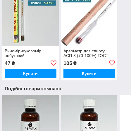
Виномір-цукоромір
Ареометр для спирту
побутовий
АСП-3 (70-100%) ГОСТ
47
105
₴
₴
Купити
Купити
Подібні товари компанії