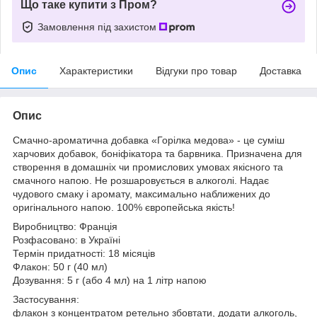
Що таке купити з Пром?
Замовлення під захистом
Опис
Характеристики
Відгуки про товар
Доставка
Опис
Смачно-ароматична добавка «Горілка медова» - це суміш
харчових добавок, боніфікатора та барвника. Призначена для
створення в домашніх чи промислових умовах якісного та
смачного напою. Не розшаровується в алкоголі. Надає
чудового смаку і аромату, максимально наближених до
оригінального напою. 100% європейська якість!
Виробництво: Франція
Розфасовано: в Україні
Термін придатності: 18 місяців
Флакон: 50 г (40 мл)
Дозування: 5 г (або 4 мл) на 1 літр напою
Застосування:
флакон з концентратом ретельно збовтати, додати алкоголь,