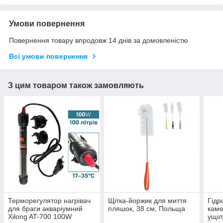
Умови повернення
Повернення товару впродовж 14 днів за домовленістю
Всі умови повернення
З цим товаром також замовляють
Терморегулятор нагрівач
Щітка-йоржик для миття
Гідр
для браги акваріумний
пляшок, 38 см, Польща
каме
Xilong AT-700 100W
ущіл