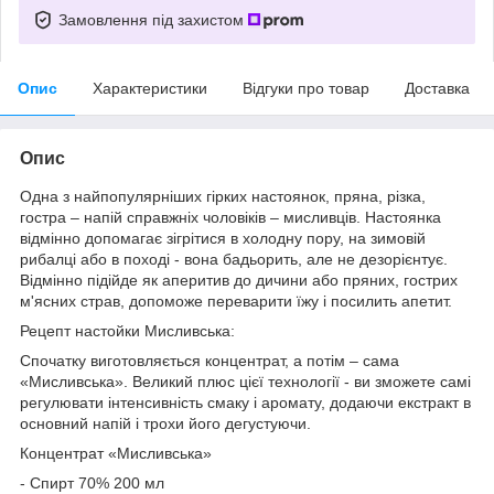
Замовлення під захистом
Опис
Характеристики
Відгуки про товар
Доставка
Опис
Одна з найпопулярніших гірких настоянок, пряна, різка,
гостра – напій справжніх чоловіків – мисливців. Настоянка
відмінно допомагає зігрітися в холодну пору, на зимовій
рибалці або в поході - вона бадьорить, але не дезорієнтує.
Відмінно підійде як аперитив до дичини або пряних, гострих
м'ясних страв, допоможе переварити їжу і посилить апетит.
Рецепт настойки Мисливська:
Спочатку виготовляється концентрат, а потім – сама
«Мисливська». Великий плюс цієї технології - ви зможете самі
регулювати інтенсивність смаку і аромату, додаючи екстракт в
основний напій і трохи його дегустуючи.
Концентрат «Мисливська»
- Спирт 70% 200 мл