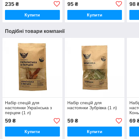
235
95
98
₴
₴
Купити
Купити
Подібні товари компанії
Набір спецій для
Набір спецій для
Набі
настоянки Українська з
настоянки Зубрівка (1 л)
наст
перцем (1 л)
Конь
59
59
69
₴
₴
Купити
Купити