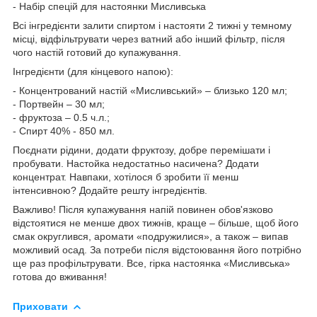
- Набір спецій для настоянки Мисливська
Всі інгредієнти залити спиртом і настояти 2 тижні у темному
місці, відфільтрувати через ватний або інший фільтр, після
чого настій готовий до купажування.
Інгредієнти (для кінцевого напою):
- Концентрований настій «Мисливський» – близько 120 мл;
- Портвейн – 30 мл;
- фруктоза – 0.5 ч.л.;
- Спирт 40% - 850 мл.
Поєднати рідини, додати фруктозу, добре перемішати і
пробувати. Настойка недостатньо насичена? Додати
концентрат. Навпаки, хотілося б зробити її менш
інтенсивною? Додайте решту інгредієнтів.
Важливо! Після купажування напій повинен обов'язково
відстоятися не менше двох тижнів, краще – більше, щоб його
смак округлився, аромати «подружилися», а також – випав
можливий осад. За потреби після відстоювання його потрібно
ще раз профільтрувати. Все, гірка настоянка «Мисливська»
готова до вживання!
Приховати