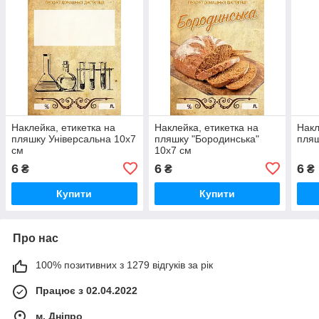
Наклейка, етикетка на
Наклейка, етикетка на
Накл
пляшку Універсальна 10х7
пляшку "Бородинська"
пляш
см
10х7 см
6
6
6
₴
₴
₴
Купити
Купити
Про нас
100% позитивних з 1279 відгуків за рік
Працює з 02.04.2022
м. Дніпро