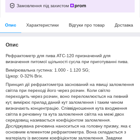
Замовлення під захистом
Опис
Характеристики
Відгуки про товар
Доставка
Опис
Рефрактометр для пива АТС-120 призначений для
визначення питомої щільності сусла при приготуванні пива.
Вимірювальна густина: 1.000 - 1.120 SG;
Цукор: 0-32% Brix.
Принцип дії рефрактометра заснований на явищі заломлення
світла при переході його через розчин. Коли світло
переходить через розчин, воно переломлюється на певний
кут, вимірює прилад даний кут заломлення і таким чином
визначають концентрацію. Співвідношення кута входження
світла в речовину та кута заломлення світла на межі двох
середовищ називається коефіцієнтом заломлення.
Досліджувана речовина наноситься на головну призму, яка є
основним елементом рефрактометра. Вона складається з
матеріалу із високим коефіцієнтом заломлення. Завдяки