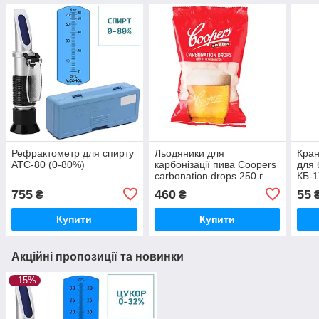
Рефрактометр для спирту
Льодяники для
Кран
ATC-80 (0-80%)
карбонізації пива Coopers
для 
carbonation drops 250 г
КБ-1
755
460
55
₴
₴
Купити
Купити
Акційні пропозиції та новинки
–15%