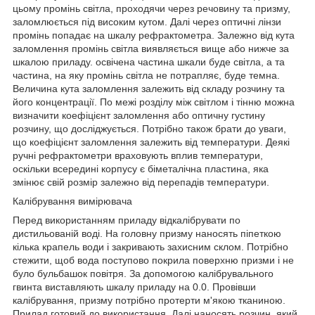
цьому промінь світла, проходячи через речовину та призму,
заломлюється під високим кутом. Далі через оптичні лінзи
промінь попадає на шкалу рефрактометра. Залежно від кута
заломлення промінь світла виявляється вище або нижче за
шкалою приладу. освічена частина шкали буде світла, а та
частина, на яку промінь світла не потрапляє, буде темна.
Величина кута заломлення залежить від складу розчину та
його концентрації. По межі розділу між світлом і тінню можна
визначити коефіцієнт заломлення або оптичну густину
розчину, що досліджується. Потрібно також брати до уваги,
що коефіцієнт заломлення залежить від температури. Деякі
ручні рефрактометри враховують вплив температури,
оскільки всередині корпусу є біметалічна пластина, яка
змінює свій розмір залежно від перепадів температури.
Калібрування вимірювача
Перед використанням приладу відкалібрувати по
дистильованій воді. На головну призму наносять піпеткою
кілька крапель води і закривають захисним склом. Потрібно
стежити, щоб вода поступово покрила поверхню призми і не
було бульбашок повітря. За допомогою калібрувального
гвинта виставляють шкалу приладу на 0.0. Провівши
калібрування, призму потрібно протерти м'якою тканиною.
Прилад готовий до використання. Далі наносять розчин, який