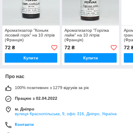
Ароматизатор "Коньяк
Ароматизатор "Горілка
Аром
лісовий горіх" на 10 літрів
лайм" на 10 літрів
гран
(Франція)
(Франція)
(Фра
72
72
72
₴
₴
Купити
Купити
Про нас
100% позитивних з 1279 відгуків за рік
Працює з 02.04.2022
м. Дніпро
вулиця Краснопільська, 9, офіс 316, Дніпро, Україна
Контакти