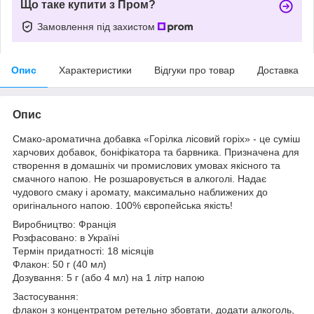
Що таке купити з Пром?
Замовлення під захистом
Опис
Характеристики
Відгуки про товар
Доставка
Опис
Смако-ароматична добавка «Горілка лісовий горіх» - це суміш
харчових добавок, боніфікатора та барвника. Призначена для
створення в домашніх чи промислових умовах якісного та
смачного напою. Не розшаровується в алкоголі. Надає
чудового смаку і аромату, максимально наближених до
оригінального напою. 100% європейська якість!
Виробництво: Франція
Розфасовано: в Україні
Термін придатності: 18 місяців
Флакон: 50 г (40 мл)
Дозування: 5 г (або 4 мл) на 1 літр напою
Застосування:
флакон з концентратом ретельно збовтати, додати алкоголь,