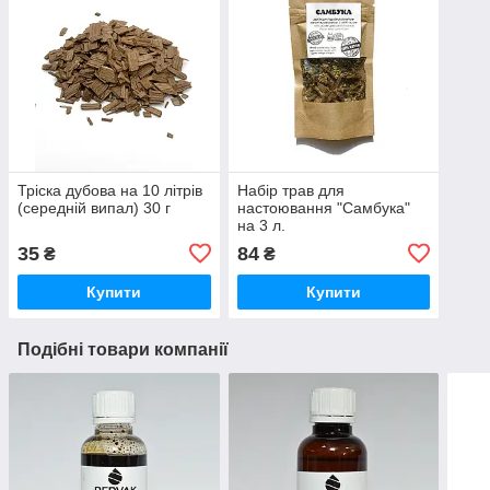
Тріска дубова на 10 літрів
Набір трав для
(середній випал) 30 г
настоювання "Самбука"
на 3 л.
35
84
₴
₴
Купити
Купити
Подібні товари компанії