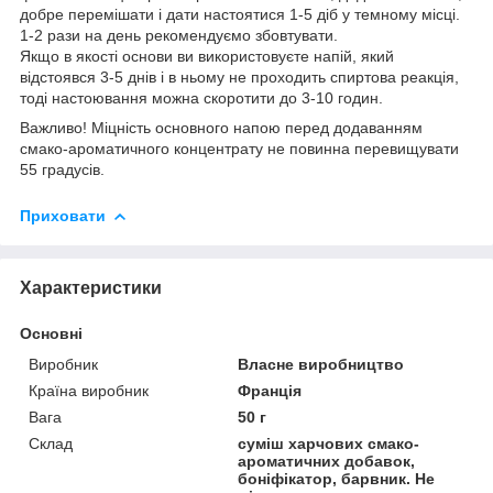
добре перемішати і дати настоятися 1-5 діб у темному місці.
1-2 рази на день рекомендуємо збовтувати.
Якщо в якості основи ви використовуєте напій, який
відстоявся 3-5 днів і в ньому не проходить спиртова реакція,
тоді настоювання можна скоротити до 3-10 годин.
Важливо! Міцність основного напою перед додаванням
смако-ароматичного концентрату не повинна перевищувати
55 градусів.
Приховати
Характеристики
Основні
Виробник
Власне виробництво
Країна виробник
Франція
Вага
50 г
Склад
суміш харчових смако-
ароматичних добавок,
боніфікатор, барвник. Не