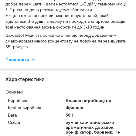
добре перемішати і дати настоятися 1-5 діб у темному місці.
1-2 рази на день рекомендуємо збовтувати.
Якщо в якості основи ви використовуєте напій, який
відстоявся 3-5 днів і в ньому не проходить спиртова реакція,
тоді настоювання можна скоротити до 3-10 годин.
Важливо! Міцність основного напою перед додаванням
смако-ароматичного концентрату не повинна перевищувати
55 градусів.
Приховати
Характеристики
Основні
Виробник
Власне виробництво
Країна виробник
Франція
Вага
50 г
Склад
суміш харчових смако-
ароматичних добавок,
боніфікатор, барвник. Не