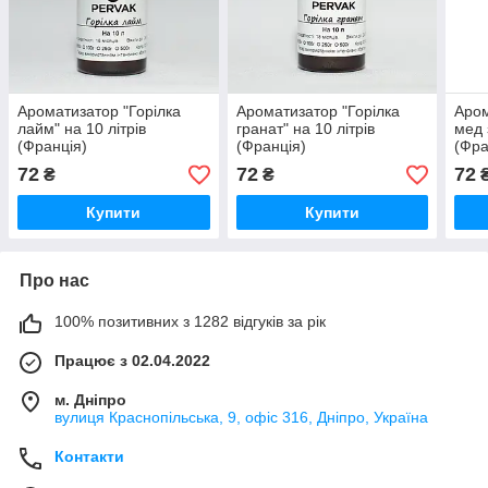
Ароматизатор "Горілка
Ароматизатор "Горілка
Аром
лайм" на 10 літрів
гранат" на 10 літрів
мед 
(Франція)
(Франція)
(Фра
72
72
72
₴
₴
Купити
Купити
Про нас
100% позитивних з 1282 відгуків за рік
Працює з 02.04.2022
м. Дніпро
вулиця Краснопільська, 9, офіс 316, Дніпро, Україна
Контакти