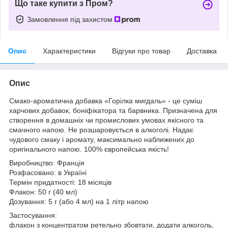
Що таке купити з Пром?
Замовлення під захистом
Опис
Характеристики
Відгуки про товар
Доставка
Опис
Смако-ароматична добавка «Горілка мигдаль» - це суміш
харчових добавок, боніфікатора та барвника. Призначена для
створення в домашніх чи промислових умовах якісного та
смачного напою. Не розшаровується в алкоголі. Надає
чудового смаку і аромату, максимально наближених до
оригінального напою. 100% європейська якість!
Виробництво: Франція
Розфасовано: в Україні
Термін придатності: 18 місяців
Флакон: 50 г (40 мл)
Дозування: 5 г (або 4 мл) на 1 літр напою
Застосування:
флакон з концентратом ретельно збовтати, додати алкоголь,