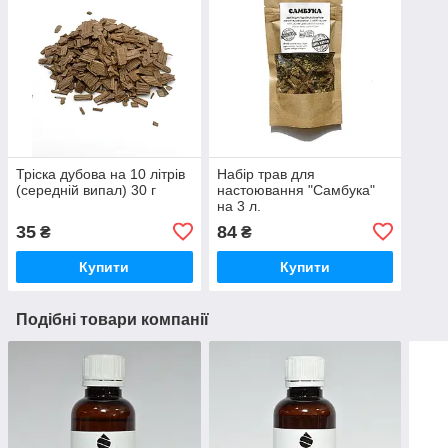
Тріска дубова на 10 літрів
Набір трав для
(середній випал) 30 г
настоювання "Самбука"
на 3 л.
35
84
₴
₴
Купити
Купити
Подібні товари компанії