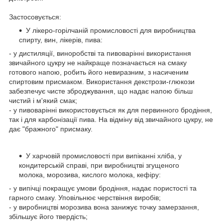
Застосовується:
У лікеро-горілчаній промисловості для виробництва
спирту, вин, лікерів, пива:
- у дистиляції, виноробстві та пивоварінні​ використання
звичайного цукру не найкраще позначається на смаку
готового напою, робить його невиразним, з насиченим
спиртовим присмаком. Використання декстрози-глюкози
забезпечує чисте зброджування, що надає напою більш
чистий і м'який смак;
- у пивоварінні використовується як для первинного бродіння,
так і для карбонізації пива. На відміну від звичайного цукру, не
дає "бражного" присмаку.
У харчовій промисловості при випіканні хліба, у
кондитерській справі, при виробництві згущеного
молока, морозива, кислого молока, кефіру:
- у випічці покращує умови бродіння, надає пористості та
гарного смаку. Уповільнює черствіння виробів;
- у виробництві морозива вона занижує точку замерзання,
збільшує його твердість;