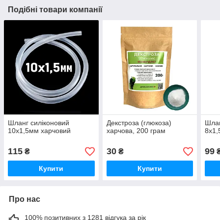
Подібні товари компанії
Шланг силіконовий
Декстроза (глюкоза)
Шлан
10х1,5мм харчовий
харчова, 200 грам
8х1,
115
30
99
₴
₴
Купити
Купити
Про нас
100% позитивних з 1281 відгука за рік