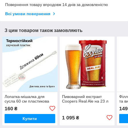
Повернення товару впродовж 14 днів за домовленістю
Всі умови повернення
З цим товаром також замовляють
Лопатка-мішалка для
Пивоварний екстракт
Філл
сусла 60 см пластикова
Coopers Real Ale на 23 л
та в
160
149
₴
1 095
₴
Купити