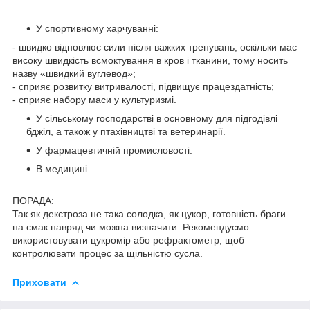
У спортивному харчуванні:
- швидко відновлює сили після важких тренувань, оскільки має
високу швидкість всмоктування в кров і тканини, тому носить
назву «швидкий вуглевод»;
- сприяє розвитку витривалості, підвищує працездатність;
- сприяє набору маси у культуризмі.
У сільському господарстві в основному для підгодівлі
бджіл, а також у птахівництві та ветеринарії.
У фармацевтичній промисловості.
В медицині.
ПОРАДА:
Так як декстроза не така солодка, як цукор, готовність браги
на смак навряд чи можна визначити. Рекомендуємо
використовувати цукромір або рефрактометр, щоб
контролювати процес за щільністю сусла.
Приховати