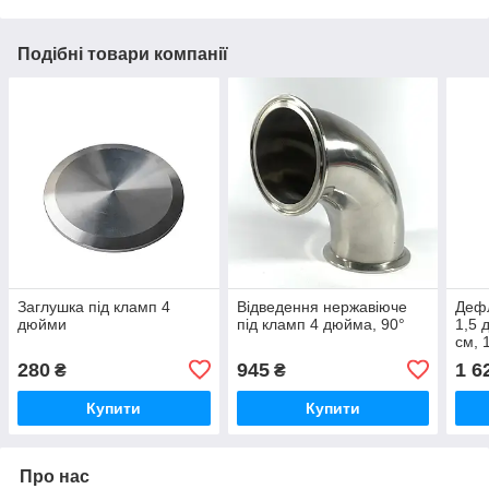
Подібні товари компанії
Заглушка під кламп 4
Відведення нержавіюче
Дефл
дюйми
під кламп 4 дюйма, 90°
1,5 
см, 
280
945
1 6
₴
₴
Купити
Купити
Про нас