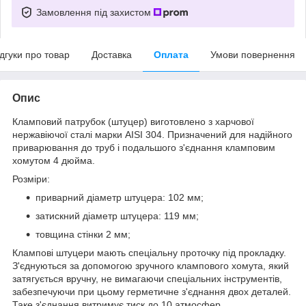
Замовлення під захистом
ідгуки про товар
Доставка
Оплата
Умови повернення
Опис
Кламповий патрубок (штуцер) виготовлено з харчової
нержавіючої сталі марки AISI 304. Призначений для надійного
приварювання до труб і подальшого з'єднання кламповим
хомутом 4 дюйма.
Розміри:
приварний діаметр штуцера: 102 мм;
затискний діаметр штуцера: 119 мм;
товщина стінки 2 мм;
Клампові штуцери мають спеціальну проточку під прокладку.
З'єднуються за допомогою зручного клампового хомута, який
затягується вручну, не вимагаючи спеціальних інструментів,
забезпечуючи при цьому герметичне з'єднання двох деталей.
Таке з'єднання витримує тиск до 10 атмосфер.