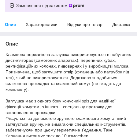
Замовлення під захистом
Опис
Характеристики
Відгуки про товар
Доставка
Опис
Клампова нержавіюча заглушка використовується в побутових
дистиляторах (самогоних апаратах), перегінних кубах,
ректифікаційних колонах, пивоварнях і у виробництві молока.
Призначена, щоб заглушити отвір (фланець або патрубок під
тен), який не використовується. Додатково знадобиться
силіконова прокладка та кламповий хомут (не входять до
комплекту).
Заглушка має з одного боку конусний зріз для надійної
фіксації хомутом, з іншого – спеціальну проточку для
встановлення прокладки.
Фіксується за допомогою зручного клампового хомута, який
затягується вручну, не вимагаючи спеціальних інструментів,
забезпечуючи при цьому герметичне з'єднання. Таке
з'єднання витримує тиск до 10 атмосфер.