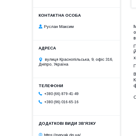
М
Руслан Максим
о
в
П
Й
х
вулиця Краснопільська, 9, офіс 316,
Дніпро, Україна
П
В
К
ф
+380 (66) 879-41-49
О
+380 (96) 016-65-16
https://pervak.dp.ua/