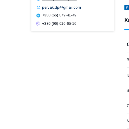
pervak.dp@gmail.com
+380 (66) 879-41-49
Х
+380 (96) 016-65-16
В
К
В
О
М