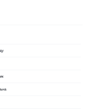
ду
ик
льна