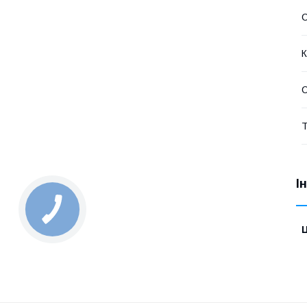
С
К
Т
І
Ц