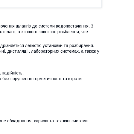
лючення шлангів до системи водопостачання. З
 шланг, а з іншого зовнішнє різьблення, яке
ідрізняється легкістю установки та розбирання.
ні, дистиляції, лабораторних системах, а також у
 надійність.
 без порушення герметичності та втрати
не обладнання, харчові та технічні системи