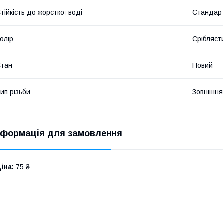
тійкість до жорсткої воді
Стандар
олір
Срібляст
Стан
Новий
ип різьби
Зовнішня
нформація для замовлення
іна:
75 ₴