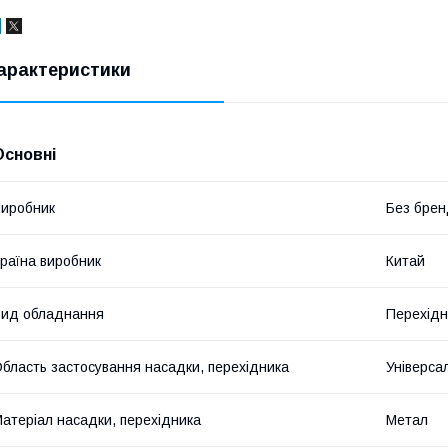
арактеристики
Основні
иробник
Без брен
раїна виробник
Китай
ид обладнання
Перехідн
бласть застосування насадки, перехідника
Універса
атеріал насадки, перехідника
Метал