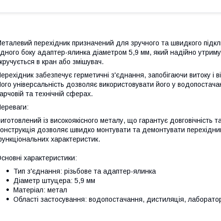
еталевий перехідник призначений для зручного та швидкого підк
дного боку адаптер-ялинка діаметром 5,9 мм, який надійно утримує
кручується в кран або змішувач.
ерехідник забезпечує герметичні з'єднання, запобігаючи витоку і в
ого універсальність дозволяє використовувати його у водопостачан
арчовій та технічній сферах.
ереваги:
иготовлений із високоякісного металу, що гарантує довговічність та
онструкція дозволяє швидко монтувати та демонтувати перехідник
ункціональних характеристик.
сновні характеристики:
Тип з'єднання: різьбове та адаптер-ялинка
Діаметр штуцера: 5,9 мм
Матеріал: метал
Області застосування: водопостачання, дистиляція, лаборатор