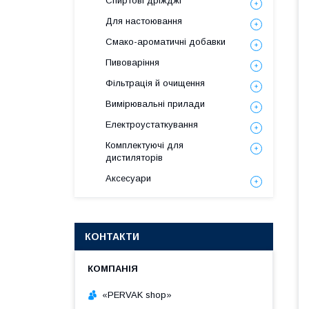
Спиртові дріжджі
Для настоювання
Смако-ароматичні добавки
Пивоваріння
Фільтрація й очищення
Вимірювальні прилади
Електроустаткування
Комплектуючі для
дистиляторів
Аксесуари
КОНТАКТИ
«PERVAK shop»