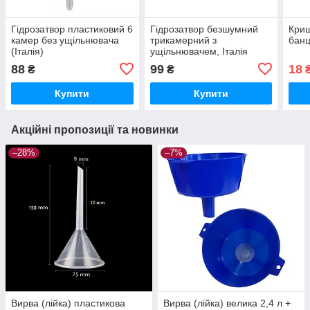
Гідрозатвор пластиковий 6
Гідрозатвор безшумний
Криш
камер без ущільнювача
трикамерний з
банц
(Італія)
ущільнювачем, Італія
88
99
18
₴
₴
Купити
Купити
Акційні пропозиції та новинки
–28%
–7%
Вирва (лійка) пластикова
Вирва (лійка) велика 2,4 л +