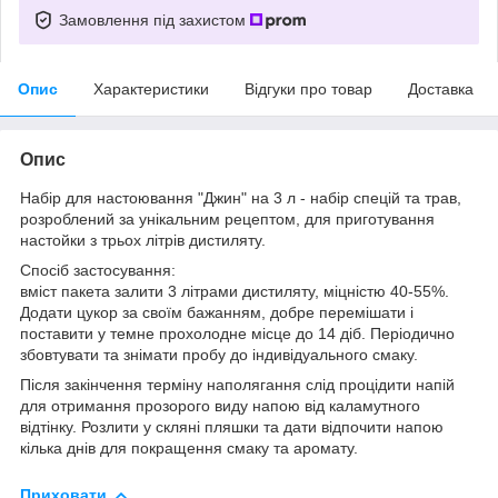
Замовлення під захистом
Опис
Характеристики
Відгуки про товар
Доставка
Опис
Набір для настоювання "Джин" на 3 л - набір спецій та трав,
розроблений за унікальним рецептом, для приготування
настойки з трьох літрів дистиляту.
Спосіб застосування:
вміст пакета залити 3 літрами дистиляту, міцністю 40-55%.
Додати цукор за своїм бажанням, добре перемішати і
поставити у темне прохолодне місце до 14 діб. Періодично
збовтувати та знімати пробу до індивідуального смаку.
Після закінчення терміну наполягання слід процідити напій
для отримання прозорого виду напою від каламутного
відтінку. Розлити у скляні пляшки та дати відпочити напою
кілька днів для покращення смаку та аромату.
Приховати