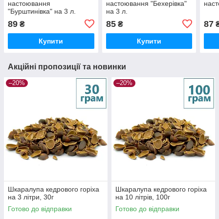
настоювання
настоювання "Бехерівка"
наст
"Бурштинівка" на 3 л.
на 3 л.
89
85
87
₴
₴
Купити
Купити
Акційні пропозиції та новинки
–20%
–20%
Шкаралупа кедрового горіха
Шкаралупа кедрового горіха
на 3 літри, 30г
на 10 літрів, 100г
Готово до відправки
Готово до відправки