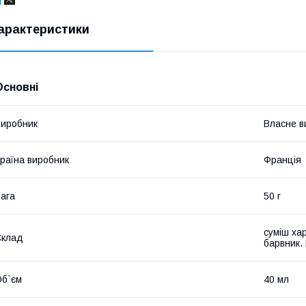
арактеристики
Основні
иробник
Власне в
раїна виробник
Франція
ага
50 г
суміш ха
Склад
барвник.
б`єм
40 мл