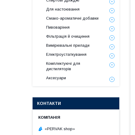
Спиртові дріжджі
Для настоювання
Смако-ароматичні добавки
Пивоваріння
Фільтрація й очищення
Вимірювальні прилади
Електроустаткування
Комплектуючі для
дистиляторів
Аксесуари
КОНТАКТИ
«PERVAK shop»