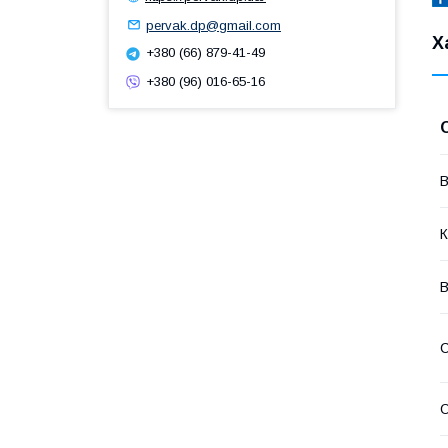
pervak.dp@gmail.com
Х
+380 (66) 879-41-49
+380 (96) 016-65-16
В
К
В
О