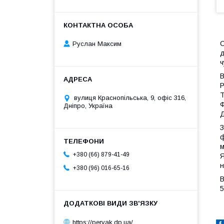
С
Руслан Максим
д
ч
В
Р
Т
вулиця Краснопільська, 9, офіс 316,
Ф
Дніпро, Україна
Д
З
ф
м
+380 (66) 879-41-49
Я
н
+380 (96) 016-65-16
В
5
https://pervak.dp.ua/