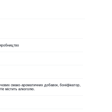
иробництво
рчових смако-ароматичних добавок, боніфікатор,
 Не містить алкоголю.