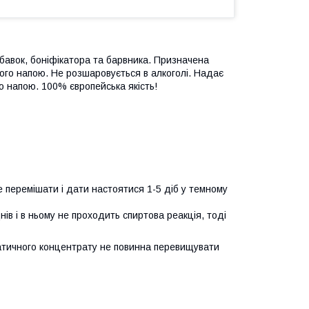
бавок, боніфікатора та барвника. Призначена
ого напою. Не розшаровується в алкоголі. Надає
о напою. 100% європейська якість!
 перемішати і дати настоятися 1-5 діб у темному
нів і в ньому не проходить спиртова реакція, тоді
атичного концентрату не повинна перевищувати