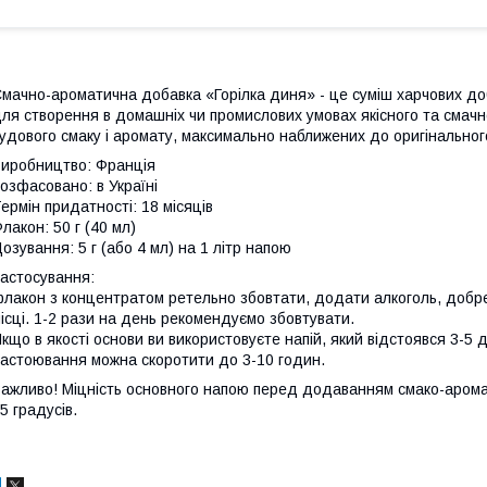
мачно-ароматична добавка «Горілка диня» - це суміш харчових до
ля створення в домашніх чи промислових умовах якісного та смачн
удового смаку і аромату, максимально наближених до оригінальног
иробництво: Франція
озфасовано: в Україні
ермін придатності: 18 місяців
лакон: 50 г (40 мл)
озування: 5 г (або 4 мл) на 1 літр напою
астосування:
лакон з концентратом ретельно збовтати, додати алкоголь, добре
ісці. 1-2 рази на день рекомендуємо збовтувати.
кщо в якості основи ви використовуєте напій, який відстоявся 3-5 д
астоювання можна скоротити до 3-10 годин.
ажливо! Міцність основного напою перед додаванням смако-аром
5 градусів.