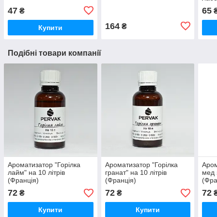
47
65
₴
164
₴
Купити
Подібні товари компанії
Ароматизатор "Горілка
Ароматизатор "Горілка
Аром
лайм" на 10 літрів
гранат" на 10 літрів
мед 
(Франція)
(Франція)
(Фра
72
72
72
₴
₴
Купити
Купити