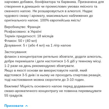
харчових добавок, боніфікатора та барвника. Призначена для
створення в домашніх чи промислових умовах якісного та
смачного напою. Не розшаровується в алкоголі. Надає
чудового смаку і аромату, максимально наближених до
оригінального напою. 100% європейська якість!
Виробництво: Франція
Розфасовано: в Україні
Термін придатності: 18 місяців
Флакон: 50 г (40 мл)
Дозування: 5 г (або 4 мл) на 1 літр напою
Застосування:
флакон з концентратом ретельно збовтати, додати алкоголь,
добре перемішати і дати настоятися 1-5 діб у темному місці.
1-2 рази на день рекомендуємо збовтувати.
Якщо в якості основи ви використовуєте напій, який
відстоявся 3-5 днів і в ньому не проходить спиртова реакція,
тоді настоювання можна скоротити до 3-10 годин.
Важливо! Міцність основного напою перед додаванням
смако-ароматичного концентрату не повинна перевищувати
55 градусів.
Приховати