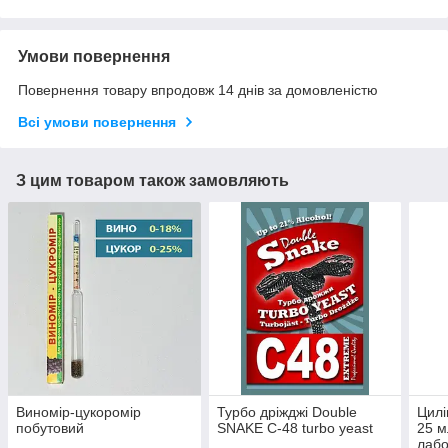
Умови повернення
Повернення товару впродовж 14 днів за домовленістю
Всі умови повернення
З цим товаром також замовляють
Виномір-цукоромір
Турбо дріжджі Double
Цилі
побутовий
SNAKE C-48 turbo yeast
25 м
лаб