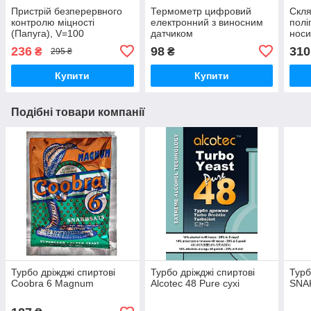
Пристрій безперервного
Термометр цифровий
Скля
контролю міцності
електронний з виносним
полі
(Папуга), V=100
датчиком
носи
236
98
310
₴
₴
295 ₴
Купити
Купити
Подібні товари компанії
Турбо дріжджі спиртові
Турбо дріжджі спиртові
Турб
Coobra 6 Magnum
Alcotec 48 Pure сухі
SNAK