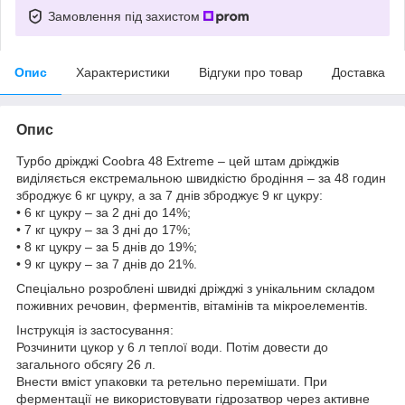
Замовлення під захистом
Опис
Характеристики
Відгуки про товар
Доставка
Опис
Турбо дріжджі Coobra 48 Extreme – цей штам дріжджів
виділяється екстремальною швидкістю бродіння – за 48 годин
зброджує 6 кг цукру, а за 7 днів зброджує 9 кг цукру:
• 6 кг цукру – за 2 дні до 14%;
• 7 кг цукру – за 3 дні до 17%;
• 8 кг цукру – за 5 днів до 19%;
• 9 кг цукру – за 7 днів до 21%.
Спеціально розроблені швидкі дріжджі з унікальним складом
поживних речовин, ферментів, вітамінів та мікроелементів.
Інструкція із застосування:
Розчинити цукор у 6 л теплої води. Потім довести до
загального обсягу 26 л.
Внести вміст упаковки та ретельно перемішати. При
ферментації не використовувати гідрозатвор через активне