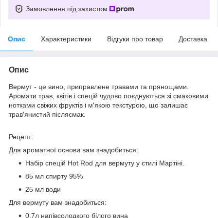
Замовлення під захистом
Опис
Характеристики
Відгуки про товар
Доставка
Опис
Вермут - це вино, приправлене травами та прянощами.
Аромати трав, квітів і спецій чудово поєднуються зі смаковими
нотками свіжих фруктів і м'якою текстурою, що залишає
трав'янистий післясмак.
Рецепт:
Для ароматної основи вам знадобиться:
Набір спецій Hot Rod для вермуту у стилі Мартіні.
85 мл спирту 95%
25 мл води
Для вермуту вам знадобиться:
0,7л напівсолодкого білого вина