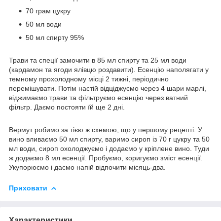
70 грам цукру
50 мл води
50 мл спирту 95%
Трави та спеції замочити в 85 мл спирту та 25 мл води
(кардамон та ягоди ялівцю роздавити). Есенцію наполягати у
темному прохолодному місці 2 тижні, періодично
перемішувати. Потім настій відціджуємо через 4 шари марлі,
віджимаємо трави та фільтруємо есенцію через ватний
фільтр. Даємо постояти їй ще 2 дні.
Вермут робимо за тією ж схемою, що у першому рецепті. У
вино вливаємо 50 мл спирту, варимо сироп із 70 г цукру та 50
мл води, сироп охолоджуємо і додаємо у кріплене вино. Туди
ж додаємо 8 мл есенції. Пробуємо, коригуємо зміст есенції.
Укупорюємо і даємо напій відпочити місяць-два.
Приховати
Характеристики