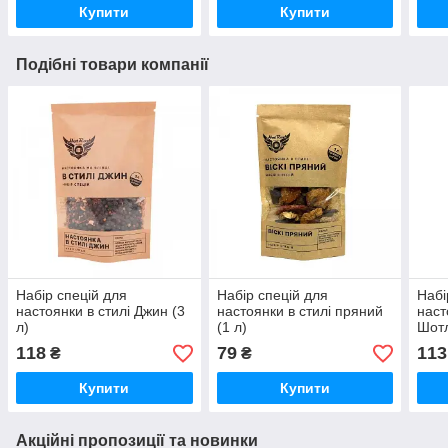
Купити
Купити
Подібні товари компанії
Набір спецій для
Набір спецій для
Набі
настоянки в стилі Джин (3
настоянки в стилі пряний
наст
л)
(1 л)
Шотл
118
79
113
₴
₴
Купити
Купити
Акційні пропозиції та новинки