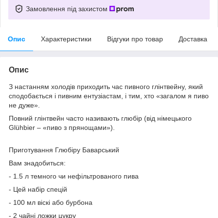
Замовлення під захистом
Опис
Характеристики
Відгуки про товар
Доставка
Опис
З настанням холодів приходить час пивного глінтвейну, який
сподобається і пивним ентузіастам, і тим, хто «загалом я пиво
не дуже».
Повний глінтвейн часто називають глюбір (від німецького
Glühbier – «пиво з прянощами»).
Приготування Глюбіру Баварський
Вам знадобиться:
- 1.5 л темного чи нефільтрованого пива
- Цей набір спецій
- 100 мл віскі або бурбона
- 2 чайні ложки цукру