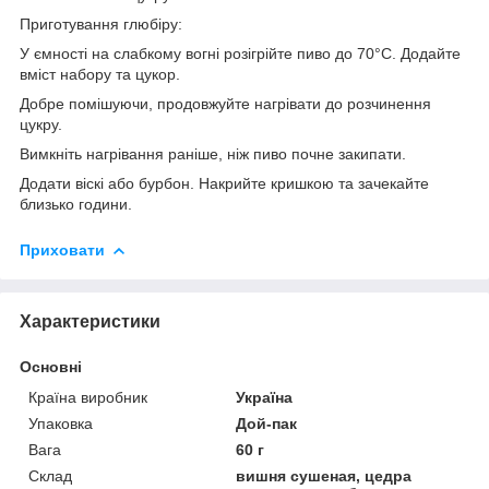
Приготування глюбіру:
У ємності на слабкому вогні розігрійте пиво до 70°С. Додайте
вміст набору та цукор.
Добре помішуючи, продовжуйте нагрівати до розчинення
цукру.
Вимкніть нагрівання раніше, ніж пиво почне закипати.
Додати віскі або бурбон. Накрийте кришкою та зачекайте
близько години.
Приховати
Характеристики
Основні
Країна виробник
Україна
Упаковка
Дой-пак
Вага
60 г
Склад
вишня сушеная, цедра