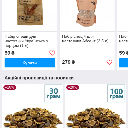
Набір спецій для
Набір спецій для
Набі
настоянки Українська з
настоянки Абсент (2.5 л)
наст
перцем (1 л)
59
59
₴
279
₴
Купити
Акційні пропозиції та новинки
–20%
–20%