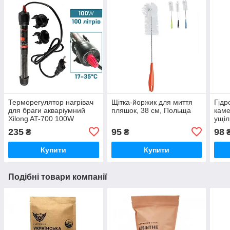
Терморегулятор нагрівач
Щітка-йоржик для миття
Гідр
для браги акваріумний
пляшок, 38 см, Польща
каме
Xilong AT-700 100W
ущіл
235
95
98
₴
₴
Купити
Купити
Подібні товари компанії